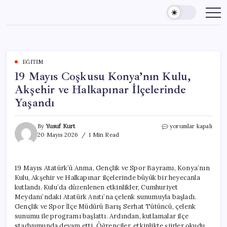
Skip
to
content
EĞITIM
19 Mayıs Coşkusu Konya’nın Kulu,
Akşehir ve Halkapınar İlçelerinde
Yaşandı
19
By
Yusuf Kurt
yorumlar kapalı
Mayıs
20 Mayıs 2026
1 Min Read
Coşkusu
Konya’nın
Kulu,
19 Mayıs Atatürk’ü Anma, Gençlik ve Spor Bayramı, Konya’nın
Akşehir
Kulu, Akşehir ve Halkapınar ilçelerinde büyük bir heyecanla
ve
Halkapınar
kutlandı. Kulu’da düzenlenen etkinlikler, Cumhuriyet
İlçelerinde
Meydanı’ndaki Atatürk Anıtı’na çelenk sunumuyla başladı.
Yaşandı
Gençlik ve Spor İlçe Müdürü Barış Serhat Tütüncü, çelenk
için
sunumu ile programı başlattı. Ardından, kutlamalar ilçe
stadyumunda devam etti. Öğrenciler, etkinlikte şiirler okudu,