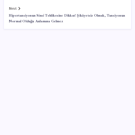
Next
Hipertansiyonun Sinsi Tehlikesine Dikkat! Şikâyetsiz Olmak, Tansiyonun
Normal Olduğu Anlamına Gelmez
SON YAZILAR
ABD, İran bağlantılı kripto para borsasına yaptırım
uyguladı
Citi, üçüncü çeyrek petrol tahminini yükseltti
Türkiye’nin klima haritası değişti