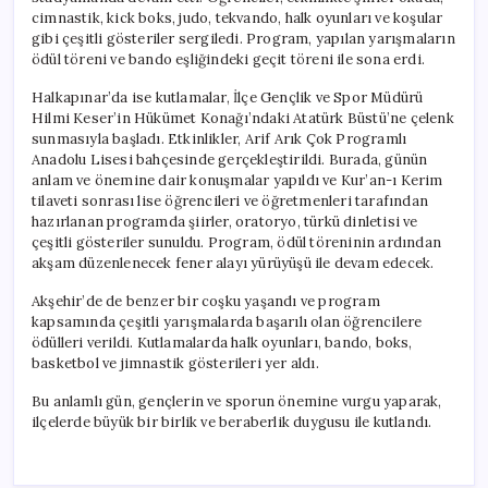
cimnastik, kick boks, judo, tekvando, halk oyunları ve koşular
gibi çeşitli gösteriler sergiledi. Program, yapılan yarışmaların
ödül töreni ve bando eşliğindeki geçit töreni ile sona erdi.
Halkapınar’da ise kutlamalar, İlçe Gençlik ve Spor Müdürü
Hilmi Keser’in Hükümet Konağı’ndaki Atatürk Büstü’ne çelenk
sunmasıyla başladı. Etkinlikler, Arif Arık Çok Programlı
Anadolu Lisesi bahçesinde gerçekleştirildi. Burada, günün
anlam ve önemine dair konuşmalar yapıldı ve Kur’an-ı Kerim
tilaveti sonrası lise öğrencileri ve öğretmenleri tarafından
hazırlanan programda şiirler, oratoryo, türkü dinletisi ve
çeşitli gösteriler sunuldu. Program, ödül töreninin ardından
akşam düzenlenecek fener alayı yürüyüşü ile devam edecek.
Akşehir’de de benzer bir coşku yaşandı ve program
kapsamında çeşitli yarışmalarda başarılı olan öğrencilere
ödülleri verildi. Kutlamalarda halk oyunları, bando, boks,
basketbol ve jimnastik gösterileri yer aldı.
Bu anlamlı gün, gençlerin ve sporun önemine vurgu yaparak,
ilçelerde büyük bir birlik ve beraberlik duygusu ile kutlandı.