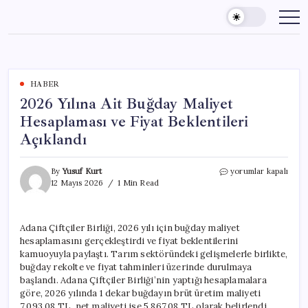
Skip
to
content
HABER
2026 Yılına Ait Buğday Maliyet
Hesaplaması ve Fiyat Beklentileri
Açıklandı
2026
By
Yusuf Kurt
yorumlar kapalı
Yılına
12 Mayıs 2026
1 Min Read
Ait
Buğday
Maliyet
Adana Çiftçiler Birliği, 2026 yılı için buğday maliyet
Hesaplaması
hesaplamasını gerçekleştirdi ve fiyat beklentilerini
ve
Fiyat
kamuoyuyla paylaştı. Tarım sektöründeki gelişmelerle birlikte,
Beklentileri
buğday rekolte ve fiyat tahminleri üzerinde durulmaya
Açıklandı
başlandı. Adana Çiftçiler Birliği’nin yaptığı hesaplamalara
için
göre, 2026 yılında 1 dekar buğdayın brüt üretim maliyeti
7.093,08 TL, net maliyeti ise 5.867,08 TL olarak belirlendi.