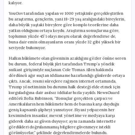
kalıyor.
YouGov tarafından yapılan ve 1000 yetişkinle gerçekleştirilen
bu araştırma, gençlerin, yani 18-29 yaş aralığındaki bireylerin,
daha büyük yaştaki bireylere göre komplo teorilerine daha
yatkın olduğunu ortaya koydu. Araştırma sonuçlarına göre,
toplumun yüzde 45’i olayı meşru olarak değerlendirse de,
buna dair emin olmayanların oranı yüzde 32 gibi yüksek bir
seviyede bulunuyor.
Halkın hükümete olan güveninin azaldığını gözler önüne seren
bu durum, federal büyük jüri tarafından Trump’a yönelik
suikast girişimiyle suçlanan Cole Tomas Allen hakkında
dördüncü ağır suçtan iddianame hazırlandığı günlerde ortaya
çıktı. Ancak, resmi süreçlere rağmen internet ortamında,
Trump yönetiminin bu durumu halk desteği elde etmek için
kurguladığına dair asılsız iddialar hızla yayıldı. NewsGuard
editörü Sofia Rubinson, “Sonuçlar gerçekten çarpıcı ve
Amerikalıların hem hükümete hem de basına karşı duyduğu
geniş kapsamlı şüpheyi yansıtıyor. Siyasi yelpazenin her
kesiminden insanlar, mevcut yönetime ve medyaya karşı
giderek daha az güven duyuyor; aynı zamanda internette
gördükleri doğrulanmamış bilgilere güvenmeye istekli
görünüyorlar,” şeklinde değerlendirmelerde bulundu.