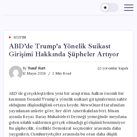
Skip
to
content
EĞITIM
ABD’de Trump’a Yönelik Suikast
Girişimi Hakkında Şüpheler Artıyor
ABD’de
By
Yusuf Kurt
yorumlar kapalı
Trump’a
12 Mayıs 2026
2 Min Read
Yönelik
Suikast
Girişimi
ABD’de gerçekleştirilen yeni bir araştırma, halkın önemli bir
Hakkında
kısmının Donald Trump’a yönelik suikast girişimlerinin sahte
Şüpheler
Artıyor
olduğunu düşündüğünü ortaya koydu. NewsGuard tarafından
için
yayınlanan ankete göre, her dört Amerikalıdan biri, Nisan
ayında Beyaz Saray Muhabirleri Derneği yemeğinde meydana
gelen silahlı saldırının gerçek olmadığı görüşünü benimsiyor.
Bu şüphecilik, özellikle Demokrat seçmenler arasında daha
yaygınken, Cumhuriyetçiler arasında bu oran daha düşük