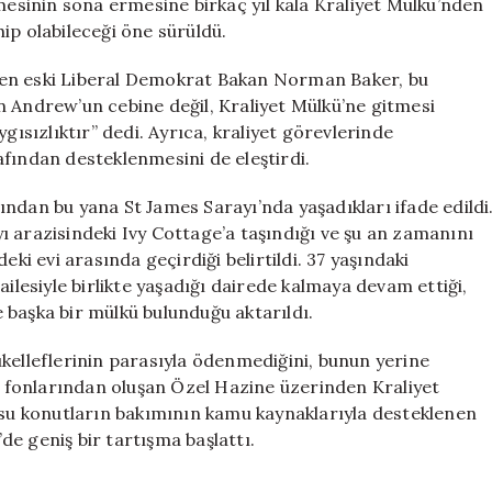
şmesinin sona ermesine birkaç yıl kala Kraliyet Mülkü’nden
ip olabileceği öne sürüldü.
tiren eski Liberal Demokrat Bakan Norman Baker, bu
n Andrew’un cebine değil, Kraliyet Mülkü’ne gitmesi
gısızlıktır” dedi. Ayrıca, kraliyet görevlerinde
fından desteklenmesini de eleştirdi.
ndan bu yana St James Sarayı’nda yaşadıkları ifade edildi
 arazisindeki Ivy Cottage’a taşındığı ve şu an zamanını
eki evi arasında geçirdiği belirtildi. 37 yaşındaki
ailesiyle birlikte yaşadığı dairede kalmaya devam ettiği,
 başka bir mülkü bulunduğu aktarıldı.
kelleflerinin parasıyla ödenmediğini, bunun yerine
el fonlarından oluşan Özel Hazine üzerinden Kraliyet
nusu konutların bakımının kamu kaynaklarıyla desteklenen
e geniş bir tartışma başlattı.