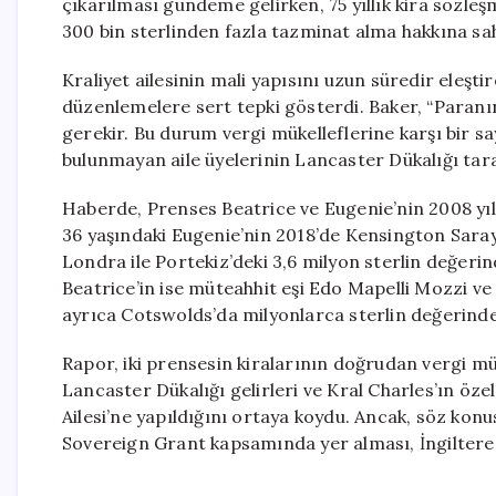
çıkarılması gündeme gelirken, 75 yıllık kira sözle
300 bin sterlinden fazla tazminat alma hakkına sah
Kraliyet ailesinin mali yapısını uzun süredir eleş
düzenlemelere sert tepki gösterdi. Baker, “Paranı
gerekir. Bu durum vergi mükelleflerine karşı bir say
bulunmayan aile üyelerinin Lancaster Dükalığı tara
Haberde, Prenses Beatrice ve Eugenie’nin 2008 yılı
36 yaşındaki Eugenie’nin 2018’de Kensington Sarayı
Londra ile Portekiz’deki 3,6 milyon sterlin değerind
Beatrice’in ise müteahhit eşi Edo Mapelli Mozzi ve 
ayrıca Cotswolds’da milyonlarca sterlin değerinde
Rapor, iki prensesin kiralarının doğrudan vergi mü
Lancaster Dükalığı gelirleri ve Kral Charles’ın öz
Ailesi’ne yapıldığını ortaya koydu. Ancak, söz ko
Sovereign Grant kapsamında yer alması, İngiltere’d