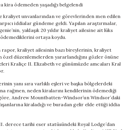
Kızlarının
yıllarca
niyle kraliyet unvanlarından ve görevlerinden men edilen
kira
pıcı iddialar gündeme geldi. Yapılan araştırmalar,
ödemeden
e’nin, yaklaşık 20 yıldır kraliyet ailesine ait lüks
yaşadığı
belgelendi
 ödemediklerini ortaya koydu.
için
apor, kraliyet ailesinin bazı bireylerinin, kraliyet
çin özel düzenlemelerden yararlandığını gözler önüne
eleri Kraliçe II. Elizabeth ve günümüzde amcaları Kral
or.
rinin yanı sıra varlıklı eşleri ve başka bölgelerdeki
ına rağmen, neden kiralarını kendilerinin ödemediği
e göre, Andrew Mountbatten-Windsor’un Windsor’daki
anlarına kiraladığı ve buradan gelir elde ettiği iddia
 II. derece tarihi eser statüsündeki Royal Lodge’dan