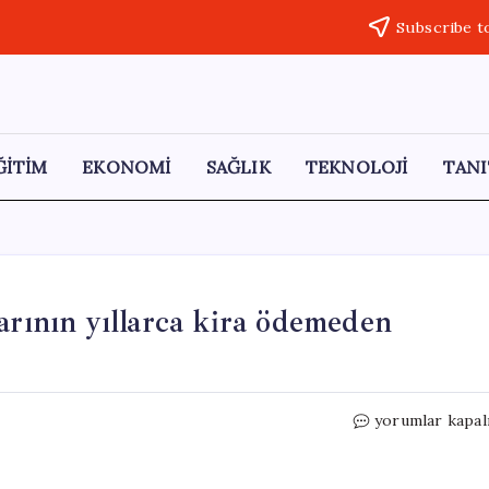
Subscribe t
ĞİTİM
EKONOMİ
SAĞLIK
TEKNOLOJİ
TANI
arının yıllarca kira ödemeden
Andrew’a
yorumlar kapal
yeni
bir
skandal: