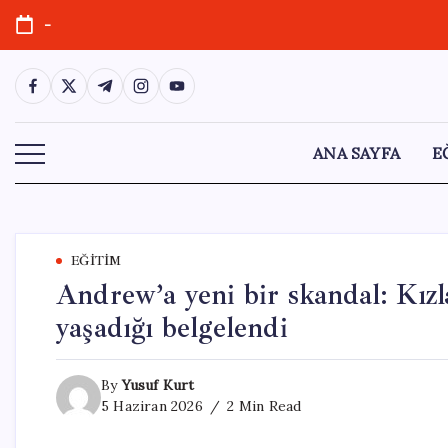
Skip
-
to
content
https://www.facebook.com/
https://twitter.com/
https://t.me/
https://www.instagram.com/
https://youtube.com/
ANA SAYFA
E
EĞITIM
Andrew’a yeni bir skandal: Kızl
yaşadığı belgelendi
By
Yusuf Kurt
5 Haziran 2026
2 Min Read