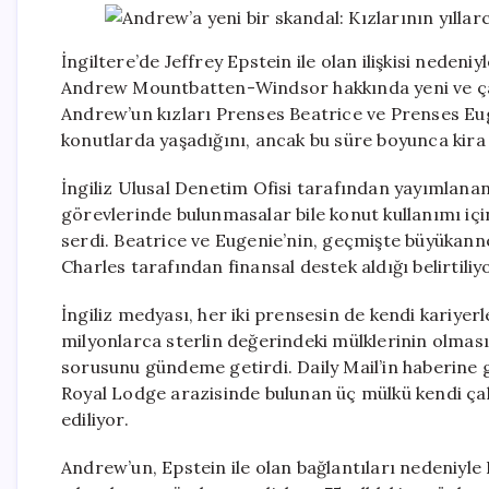
İngiltere’de Jeffrey Epstein ile olan ilişkisi nede
Andrew Mountbatten-Windsor hakkında yeni ve çar
Andrew’un kızları Prenses Beatrice ve Prenses Eugeni
konutlarda yaşadığını, ancak bu süre boyunca kira
İngiliz Ulusal Denetim Ofisi tarafından yayımlanan r
görevlerinde bulunmasalar bile konut kullanımı i
serdi. Beatrice ve Eugenie’nin, geçmişte büyükann
Charles tarafından finansal destek aldığı belirtiliy
İngiliz medyası, her iki prensesin de kendi kariyerle
milyonlarca sterlin değerindeki mülklerinin olmas
sorusunu gündeme getirdi. Daily Mail’in haberin
Royal Lodge arazisinde bulunan üç mülkü kendi çalış
ediliyor.
Andrew’un, Epstein ile olan bağlantıları nedeniyle