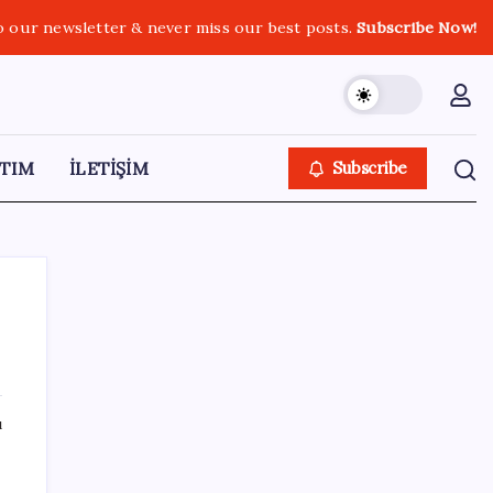
o our newsletter & never miss our best posts.
Subscribe Now!
TIM
İLETİŞİM
Subscribe
SON YAZILAR
ı
Xbox Game Pass’e ağustos ayında
eklenecek oyunlar listelendi