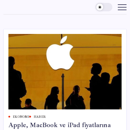
Skip
to
content
EKONOMI
HABER
Apple, MacBook ve iPad fiyatlarına