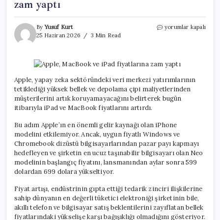
zam yaptı
Apple,
By
Yusuf Kurt
yorumlar kapalı
MacBook
25 Haziran 2026
3 Min Read
ve
iPad
fiyatlarına
zam
yaptı
Apple, yapay zeka sektöründeki veri merkezi yatırımlarının
için
tetiklediği yüksek bellek ve depolama çipi maliyetlerinden
müşterilerini artık koruyamayacağını belirterek bugün
itibarıyla iPad ve MacBook fiyatlarını artırdı.
Bu adım Apple’ın en önemli gelir kaynağı olan iPhone
modelini etkilemiyor. Ancak, uygun fiyatlı Windows ve
Chromebook dizüstü bilgisayarlarından pazar payı kapmayı
hedefleyen ve şirketin en ucuz taşınabilir bilgisayarı olan Neo
modelinin başlangıç fiyatını, lansmanından aylar sonra 599
dolardan 699 dolara yükseltiyor.
Fiyat artışı, endüstrinin gıpta ettiği tedarik zinciri ilişkilerine
sahip dünyanın en değerli tüketici elektroniği şirketinin bile,
akıllı telefon ve bilgisayar satış beklentilerini zayıflatan bellek
fiyatlarındaki yükselişe karşı bağışıklığı olmadığını gösteriyor.