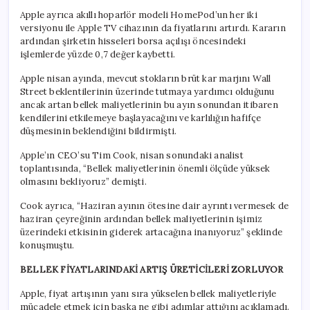
Apple ayrıca akıllı hoparlör modeli HomePod’un her iki
versiyonu ile Apple TV cihazının da fiyatlarını artırdı. Kararın
ardından şirketin hisseleri borsa açılışı öncesindeki
işlemlerde yüzde 0,7 değer kaybetti.
Apple nisan ayında, mevcut stokların brüt kar marjını Wall
Street beklentilerinin üzerinde tutmaya yardımcı olduğunu
ancak artan bellek maliyetlerinin bu ayın sonundan itibaren
kendilerini etkilemeye başlayacağını ve karlılığın hafifçe
düşmesinin beklendiğini bildirmişti.
Apple’ın CEO’su Tim Cook, nisan sonundaki analist
toplantısında, “Bellek maliyetlerinin önemli ölçüde yüksek
olmasını bekliyoruz” demişti.
Cook ayrıca, “Haziran ayının ötesine dair ayrıntı vermesek de
haziran çeyreğinin ardından bellek maliyetlerinin işimiz
üzerindeki etkisinin giderek artacağına inanıyoruz” şeklinde
konuşmuştu.
BELLEK FİYATLARINDAKİ ARTIŞ ÜRETİCİLERİ ZORLUYOR
Apple, fiyat artışının yanı sıra yükselen bellek maliyetleriyle
mücadele etmek için başka ne gibi adımlar attığını açıklamadı.