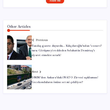
Follow Me
Other Articles
Previous
Yandaş gazete duyurdu… Kılıçdaroğlu’ndan ‘cezaevi’
turu: Görüşmeyi reddeden Selahattin Demirtaş’ı
ziyaret etmekte ısrarlı!
Next
DMM’den Ankara’daki NATO Zirvesi açıklaması!
Gecekonduların önüne set mi çekiliyor?