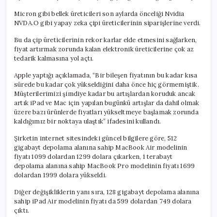
Micron gibi bellek üreticileri son aylarda önceliği Nvidia
NVDA.O gibi yapay zeka çipi üreticilerinin siparişlerine verdi.
Bu da çip üreticilerinin rekor karlar elde etmesini sağlarken,
fiyat artırmak zorunda kalan elektronik üreticilerine çok az
tedarik kalmasına yol açtı.
Apple yaptığı açıklamada, “Bir bileşen fiyatının bu kadar kısa
sürede bu kadar çok yükseldiğini daha önce hiç görmemiştik.
Müşterilerimizi şimdiye kadar bu artışlardan koruduk ancak
artık iPad ve Mac için yapılan bugünkü artışlar da dahil olmak
üzere bazı ürünlerde fiyatları yükseltmeye başlamak zorunda
kaldığımız bir noktaya ulaştık” ifadesini kullandı.
Şirketin internet sitesindeki güncel bilgilere göre, 512
gigabayt depolama alanına sahip MacBook Air modelinin
fiyatı 1099 dolardan 1299 dolara çıkarken, 1 terabayt
depolama alanına sahip MacBook Pro modelinin fiyatı 1699
dolardan 1999 dolara yükseldi.
Diğer değişikliklerin yanı sıra, 128 gigabayt depolama alanına
sahip iPad Air modelinin fiyatı da 599 dolardan 749 dolara
çıktı.