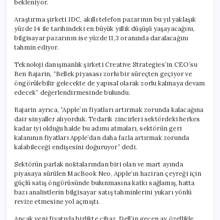
bekleniyor.
Araştırma şirketi IDC, akıllı telefon pazarının bu yıl yaklaşık
yüzde 14 ile tarihindeki en büyük yıllık düşüşü yaşayacağını,
bilgisayar pazarının ise yüzde 11,3 oranında daralacağını
tahmin ediyor.
Teknoloji danışmanlık şirketi Creative Strategies’in CEO’su
Ben Bajarin, “Bellek piyasası zorlu bir süreçten geçiyor ve
öngörülebilir gelecekte de yapısal olarak zorlu kalmaya devam
edecek” değerlendirmesinde bulundu.
Bajarin ayrıca, “Apple’ın fiyatları artırmak zorunda kalacağına
dair sinyaller alıyorduk. Tedarik zincirleri sektördeki herkes
kadar iyi olduğu halde bu adımı atmaları, sektörün geri
kalanının fiyatları Apple’dan daha fazla artırmak zorunda
kalabileceği endişesini doğuruyor” dedi.
Sektörün parlak noktalarından biri olan ve mart ayında
piyasaya sürülen MacBook Neo, Apple’ın haziran çeyreği için
güçlü satış öngörüsünde bulunmasına katkı sağlamış, hatta
bazı analistlerin bilgisayar satış tahminlerini yukarı yönlü
revize etmesine yol açmıştı.
Ancak yeni fiyatıyla birlikte cihaz, Dell’in geçen ay özellikle