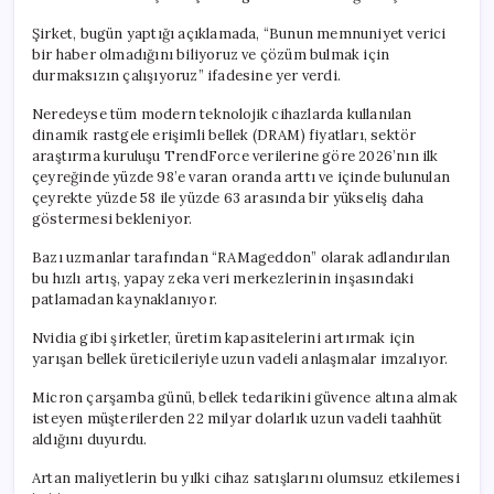
Şirket, bugün yaptığı açıklamada, “Bunun memnuniyet verici
bir haber olmadığını biliyoruz ve çözüm bulmak için
durmaksızın çalışıyoruz” ifadesine yer verdi.
Neredeyse tüm modern teknolojik cihazlarda kullanılan
dinamik rastgele erişimli bellek (DRAM) fiyatları, sektör
araştırma kuruluşu TrendForce verilerine göre 2026’nın ilk
çeyreğinde yüzde 98’e varan oranda arttı ve içinde bulunulan
çeyrekte yüzde 58 ile yüzde 63 arasında bir yükseliş daha
göstermesi bekleniyor.
Bazı uzmanlar tarafından “RAMageddon” olarak adlandırılan
bu hızlı artış, yapay zeka veri merkezlerinin inşasındaki
patlamadan kaynaklanıyor.
Nvidia gibi şirketler, üretim kapasitelerini artırmak için
yarışan bellek üreticileriyle uzun vadeli anlaşmalar imzalıyor.
Micron çarşamba günü, bellek tedarikini güvence altına almak
isteyen müşterilerden 22 milyar dolarlık uzun vadeli taahhüt
aldığını duyurdu.
Artan maliyetlerin bu yılki cihaz satışlarını olumsuz etkilemesi