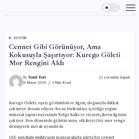
Skip
to
content
EĞITIM
Cennet Gibi Görünüyor, Ama
Kokusuyla Şaşırtıyor: Kurego Göleti
Mor Rengini Aldı
Cennet
By
Yusuf Kurt
yorumlar kapalı
Gibi
11 Mayıs 2026
1 Min Read
Görünüyor,
Ama
Kokusuyla
Kurego Göleti, eşsiz görüntüsü ve ilginç doğasıyla dikkat
Şaşırtıyor:
çekmeye devam ediyor. Bu su birikintisi, içerdiği yoğun
Kurego
Göleti
mineral yapısı sayesinde bölge halkı ve ziyaretçilerin ilgisini
Mor
çekiyor. Son dönemde göletin suyu, etkileyici bir mor renge
Rengini
dönüşerek merak uyandırdı.
Aldı
için
Göl, sunduğu muhteşem manzaralarla adeta bir cennet