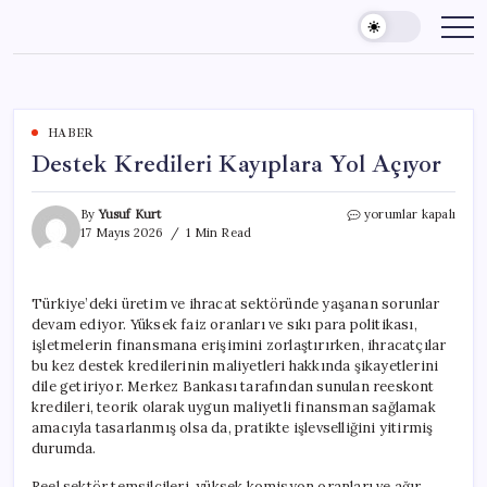
Skip
to
content
HABER
Destek Kredileri Kayıplara Yol Açıyor
Destek
By
Yusuf Kurt
yorumlar kapalı
Kredileri
17 Mayıs 2026
1 Min Read
Kayıplara
Yol
Açıyor
Türkiye’deki üretim ve ihracat sektöründe yaşanan sorunlar
için
devam ediyor. Yüksek faiz oranları ve sıkı para politikası,
işletmelerin finansmana erişimini zorlaştırırken, ihracatçılar
bu kez destek kredilerinin maliyetleri hakkında şikayetlerini
dile getiriyor. Merkez Bankası tarafından sunulan reeskont
kredileri, teorik olarak uygun maliyetli finansman sağlamak
amacıyla tasarlanmış olsa da, pratikte işlevselliğini yitirmiş
durumda.
Reel sektör temsilcileri, yüksek komisyon oranları ve ağır