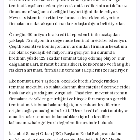
teminat koşulları nedeniyle reeskont kredilerinin artık “ucuz
finansman” sağlama özelliğini kaybettiğini ifade ediyor.
Mevcut sistemin, üretimi ve ihracatı desteklemek yerine
firmaların nakit akışını daha da zorlaştırdığını belirtiyorlar.
Örneğin, 60 milyon lira kredi talep eden bir ihracatçıdan
yaklaşık 75 milyon lira değerinde teminat mektubu isteniyor.
Çeşitli kesinti ve komisyonların ardından firmanın hesabına
net olarak yaklaşık 48 milyon lira geçiyor. Bu durumda,
kredinin yüzde 125’i kadar teminat talep edilmiş oluyor. Kur
dalgalanmaları, ihracat belirsizlikleri, konkordato ve iflas gibi
risklerin artması, firmaların teminat taleplerini zorlaştırıyor.
Ekonomist Erol Taşdelen, özellikle kredi süreçlerindeki
teminat mektubu zorunluluklarının ihracatçılar üzerinde ciddi
baskılar oluşturduğunu vurguladı. Taşdelen, mevcut sistemin
firmalara ek yükler getirdiğini ve birçok ihracatçının gerekli
teminat mektubunu bulamadığı için reeskont kredilerine
erişim sağlayamadığını belirtti. “Ucuz kredi olarak tanıtılıyor
ama firmalar teminat bulamadıkları için bu kredileri
kullanamaz hale geliyor.” değerlendirmesinde bulundu.
İstanbul Sanayi Odası (İSO) Başkanı Erdal Bahçıvan da bu
uygulamadan duyduğu rahatsızlığı dile getirdi. İSO Meclis