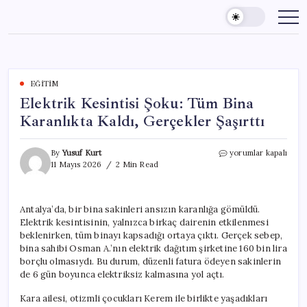
Skip
to
content
EĞITIM
Elektrik Kesintisi Şoku: Tüm Bina
Karanlıkta Kaldı, Gerçekler Şaşırttı
Elektrik
By
Yusuf Kurt
yorumlar kapalı
Kesintisi
11 Mayıs 2026
2 Min Read
Şoku:
Tüm
Bina
Antalya’da, bir bina sakinleri ansızın karanlığa gömüldü.
Karanlıkta
Elektrik kesintisinin, yalnızca birkaç dairenin etkilenmesi
Kaldı,
Gerçekler
beklenirken, tüm binayı kapsadığı ortaya çıktı. Gerçek sebep,
Şaşırttı
bina sahibi Osman A.’nın elektrik dağıtım şirketine 160 bin lira
için
borçlu olmasıydı. Bu durum, düzenli fatura ödeyen sakinlerin
de 6 gün boyunca elektriksiz kalmasına yol açtı.
Kara ailesi, otizmli çocukları Kerem ile birlikte yaşadıkları