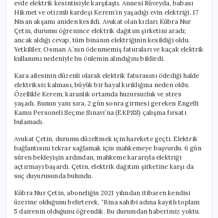
evde elektrik kesintisiyle karşılaştı. Annesi Rüveyda, babası
Hikmet ve otizmli kardeşi Kerem’in yaşadığı evin elektriği, 17
Nisan akşamı aniden kesildi. Avukat olan kızları Kübra Nur
Çetin, durumu öğrenince elektrik dağıtım şirketini aradı;
ancak aldığı cevap, tüm binanın elektriğinin kesildiği oldu.
Yetkililer, Osman A.’nın ödenmemiş faturaları ve kaçak elektrik
kullanımı nedeniyle bu önlemin alındığını bildirdi.
Kara ailesinin düzenli olarak elektrik faturasını ödediği halde
elektriksiz kalması, büyük bir hayal kırıklığına neden oldu.
Özellikle Kerem, karanlık ortamda huzursuzluk ve stres
yaşadı. Bunun yanı sıra, 2 gün sonra girmesi gereken Engelli
Kamu Personeli Seçme Sınavı’na (EKPSS) çalışma fırsatı
bulamadı.
Avukat Çetin, durumu düzeltmek için harekete geçti. Elektrik
bağlantısını tekrar sağlamak için mahkemeye başvurdu. 6 gün
süren bekleyişin ardından, mahkeme kararıyla elektriği
açtırmayı başardı. Çetin, elektrik dağıtım şirketine karşı da
suç duyurusunda bulundu.
Kübra Nur Çetin, aboneliğin 2021 yılından itibaren kendisi
üzerine olduğunu belirterek, “Bina sahibi adına kayıtlı toplam
5 dairenin olduğunu öğrendik. Bu durumdan haberimiz yoktu.