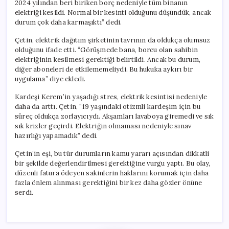
2024 yılından beri biriken borç nedeniyle tüm binanın
elektriği kesildi. Normal bir kesinti olduğunu düşündük, ancak
durum çok daha karmaşıktı” dedi.
Çetin, elektrik dağıtım şirketinin tavrının da oldukça olumsuz
olduğunu ifade etti. “Görüşmede bana, borcu olan sahibin
elektriğinin kesilmesi gerektiği belirtildi. Ancak bu durum,
diğer aboneleri de etkilememeliydi. Bu hukuka aykırı bir
uygulama” diye ekledi.
Kardeşi Kerem’in yaşadığı stres, elektrik kesintisi nedeniyle
daha da arttı. Çetin, “19 yaşındaki otizmli kardeşim için bu
süreç oldukça zorlayıcıydı. Akşamları lavaboya giremedi ve sık
sık krizler geçirdi. Elektriğin olmaması nedeniyle sınav
hazırlığı yapamadık” dedi.
Çetin’in eşi, bu tür durumların kamu yararı açısından dikkatli
bir şekilde değerlendirilmesi gerektiğine vurgu yaptı. Bu olay,
düzenli fatura ödeyen sakinlerin haklarını korumak için daha
fazla önlem alınması gerektiğini bir kez daha gözler önüne
serdi.