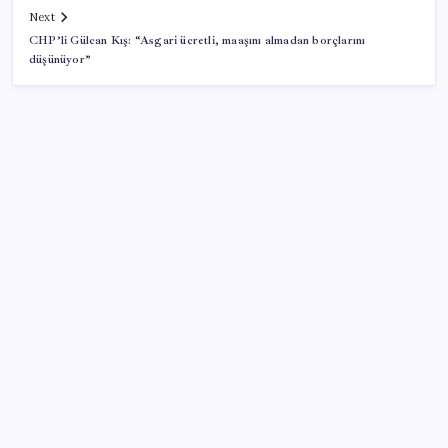
Next
CHP’li Gülcan Kış: “Asgari ücretli, maaşını almadan borçlarını
düşünüyor”
SON YAZILAR
Xbox Game Pass’e ağustos ayında eklenecek oyunlar
listelendi
Snapdragon 8 Elite Gen 5 V-Series Oyuncular İçin
Tanıtıldı
iPhone 18e ile RAM Kapasitesi Artacak