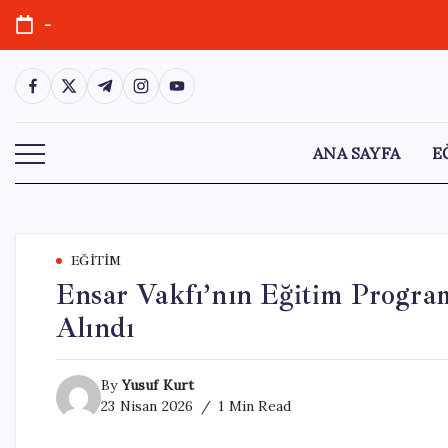
Skip
-
to
content
https://www.facebook.com/
https://twitter.com/
https://t.me/
https://www.instagram.com/
https://youtube.com/
ANA SAYFA
E
EĞITIM
Ensar Vakfı’nın Eğitim Progra
Alındı
By
Yusuf Kurt
23 Nisan 2026
1 Min Read