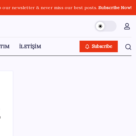
o our newsletter & never miss our best posts.
Subscribe Now!
TIM
İLETİŞİM
Subscribe
SON YAZILAR
ı
ABD, İran bağlantılı kripto para borsasına
yaptırım uyguladı