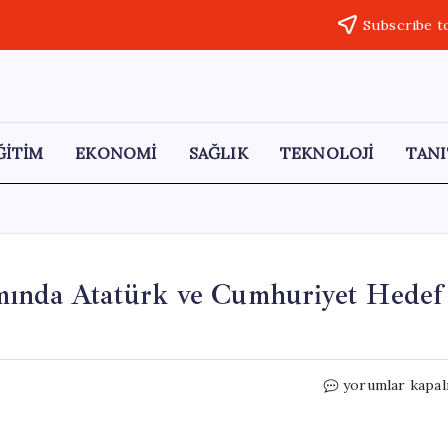
Subscribe t
ĞİTİM
EKONOMİ
SAĞLIK
TEKNOLOJİ
TANI
mında Atatürk ve Cumhuriyet Hedef
Ensar
yorumlar kapal
Vakfı’nın
Eğitim
Programında