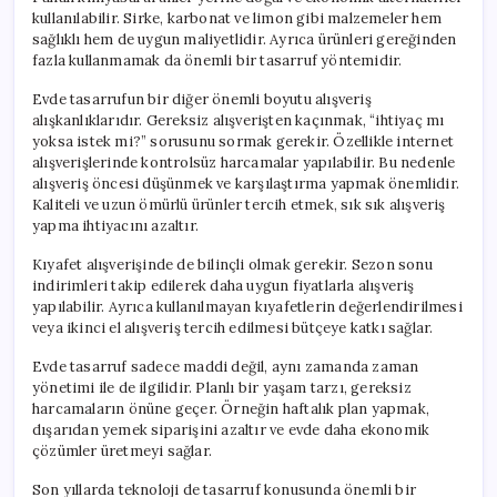
kullanılabilir. Sirke, karbonat ve limon gibi malzemeler hem
sağlıklı hem de uygun maliyetlidir. Ayrıca ürünleri gereğinden
fazla kullanmamak da önemli bir tasarruf yöntemidir.
Evde tasarrufun bir diğer önemli boyutu alışveriş
alışkanlıklarıdır. Gereksiz alışverişten kaçınmak, “ihtiyaç mı
yoksa istek mi?” sorusunu sormak gerekir. Özellikle internet
alışverişlerinde kontrolsüz harcamalar yapılabilir. Bu nedenle
alışveriş öncesi düşünmek ve karşılaştırma yapmak önemlidir.
Kaliteli ve uzun ömürlü ürünler tercih etmek, sık sık alışveriş
yapma ihtiyacını azaltır.
Kıyafet alışverişinde de bilinçli olmak gerekir. Sezon sonu
indirimleri takip edilerek daha uygun fiyatlarla alışveriş
yapılabilir. Ayrıca kullanılmayan kıyafetlerin değerlendirilmesi
veya ikinci el alışveriş tercih edilmesi bütçeye katkı sağlar.
Evde tasarruf sadece maddi değil, aynı zamanda zaman
yönetimi ile de ilgilidir. Planlı bir yaşam tarzı, gereksiz
harcamaların önüne geçer. Örneğin haftalık plan yapmak,
dışarıdan yemek siparişini azaltır ve evde daha ekonomik
çözümler üretmeyi sağlar.
Son yıllarda teknoloji de tasarruf konusunda önemli bir