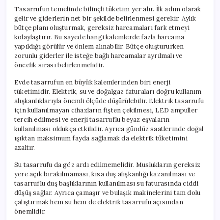
Tasarrufun temelinde bilinçli tüketim yer alır. İlk adım olarak
gelir ve giderlerin net bir şekilde belirlenmesi gerekir. Aylık
bütçe planı oluşturmak, gereksiz harcamaları fark etmeyi
kolaylaştırır. Bu sayede hangi kalemlerde fazla harcama
yapıldığı görülür ve önlem alınabilir. Bütçe oluştururken
zorunlu giderler ile isteğe bağlı harcamalar ayrılmalı ve
öncelik sırası belirlenmelidir.
Evde tasarrufun en büyük kalemlerinden biri enerji
tüketimidir. Elektrik, su ve doğalgaz faturaları doğru kullanım
alışkanlıklarıyla önemli ölçüde düşürülebilir. Elektrik tasarrufu
için kullanılmayan cihazların fişten çekilmesi, LED ampuller
tercih edilmesi ve enerji tasarruflu beyaz eşyaların
kullanılması oldukça etkilidir. Ayrıca gündüz saatlerinde doğal
ışıktan maksimum fayda sağlamak da elektrik tüketimini
azaltır.
Su tasarrufu da göz ardı edilmemelidir. Muslukların gereksiz
yere açık bırakılmaması, kısa duş alışkanlığı kazanılması ve
tasarruflu duş başlıklarının kullanılması su faturasında ciddi
düşüş sağlar. Ayrıca çamaşır ve bulaşık makinelerini tam dolu
çalıştırmak hem su hem de elektrik tasarrufu açısından
önemlidir.