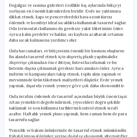
Doğalgaz ve ısınma giderleri özellikle kış aylarında bütçeyi
zorlayan en önemli kalemlerden biridir. Evde ısı yalıtımına
dikkat etmek, kapı ve pencerelerdeki hava sızıntılarını
önlemek ve kombiyi ideal sıcaklıkta kullanmak tasarruf sağlar.
Oda termostatı kullanımı da gereksiz yakıt tüketimini önler.
Ayrıca kalın perdeler ve halılar, ısı kaybını azaltarak ortamın
daha sıcak kalmasına yardımcı olur.
Gıda harcamaları, ev bütçesinin önemli bir kısmını oluşturur.
Bu alanda tasarruf etmek için alışveriş planlı yapılmalıdır.
Alışverişe çıkmadan önce ihtiyaç listesi hazırlamak ve bu
listenin dışına çıkmamak gereksiz harcamaları önler. Ayrıca
indirim ve kampanyaları takip etmek, toplu alım yapmak ve
mevsiminde ürün tüketmek maliyetleri düşürür. Evde yemek
yapmak, dışarıda yemek yemeye göre çok daha ekonomiktir.
Gıda israfını önlemek de tasarruf açısından büyük önem taşır.
Artan yemekleri değerlendirmek, yiyecekleri doğru şekilde
saklamak ve son kullanma tarihlerini kontrol etmek israfı
azaltır. Haftalık yemek planı yapmak, hem zaman hem de para
tasarrufu sağlar.
Temizlik ve bakım ürünlerinde de tasarruf etmek mümkündür.
Pahalı kimyasal ürünler yerine doğal ve ekonomik alternatifler