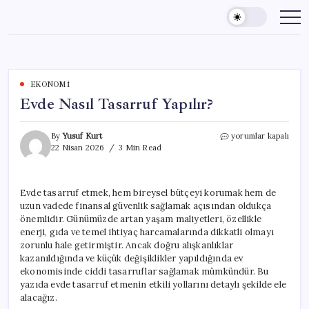
Skip
to
content
EKONOMI
Evde Nasıl Tasarruf Yapılır?
Evde
By
Yusuf Kurt
yorumlar kapalı
Nasıl
22 Nisan 2026
3 Min Read
Tasarruf
Yapılır?
için
Evde tasarruf etmek, hem bireysel bütçeyi korumak hem de
uzun vadede finansal güvenlik sağlamak açısından oldukça
önemlidir. Günümüzde artan yaşam maliyetleri, özellikle
enerji, gıda ve temel ihtiyaç harcamalarında dikkatli olmayı
zorunlu hale getirmiştir. Ancak doğru alışkanlıklar
kazanıldığında ve küçük değişiklikler yapıldığında ev
ekonomisinde ciddi tasarruflar sağlamak mümkündür. Bu
yazıda evde tasarruf etmenin etkili yollarını detaylı şekilde ele
alacağız.