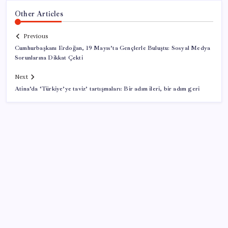
Other Articles
Previous
Cumhurbaşkanı Erdoğan, 19 Mayıs’ta Gençlerle Buluştu: Sosyal Medya
Sorunlarına Dikkat Çekti
Next
Atina’da ‘Türkiye’ye taviz’ tartışmaları: Bir adım ileri, bir adım geri
SON YAZILAR
Xbox Game Pass’e ağustos ayında eklenecek oyunlar