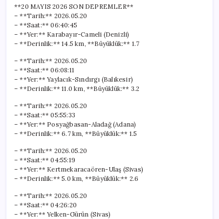
Mayıs
**20 MAYIS 2026 SON DEPREMLER**
2026)
– **Tarih:** 2026.05.20
için
– **Saat:** 06:40:45
– **Yer:** Karabayır-Cameli (Denizli)
– **Derinlik:** 14.5 km, **Büyüklük:** 1.7
– **Tarih:** 2026.05.20
– **Saat:** 06:08:11
– **Yer:** Yaylacık-Sındırgı (Balıkesir)
– **Derinlik:** 11.0 km, **Büyüklük:** 3.2
– **Tarih:** 2026.05.20
– **Saat:** 05:55:33
– **Yer:** Posyağbasan-Aladağ (Adana)
– **Derinlik:** 6.7 km, **Büyüklük:** 1.5
– **Tarih:** 2026.05.20
– **Saat:** 04:55:19
– **Yer:** Kertmekaracaören-Ulaş (Sivas)
– **Derinlik:** 5.0 km, **Büyüklük:** 2.6
– **Tarih:** 2026.05.20
– **Saat:** 04:26:20
– **Yer:** Yelken-Gürün (Sivas)