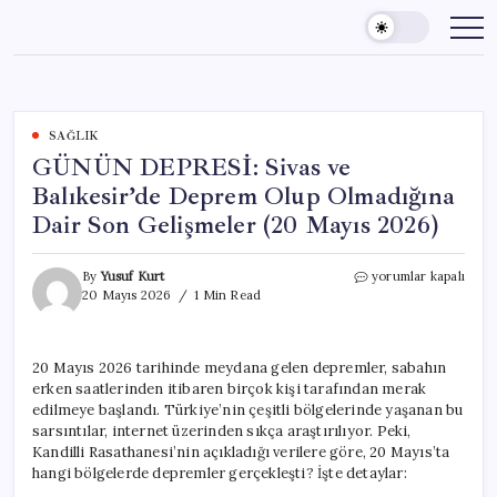
Skip
to
content
SAĞLIK
GÜNÜN DEPRESİ: Sivas ve
Balıkesir’de Deprem Olup Olmadığına
Dair Son Gelişmeler (20 Mayıs 2026)
GÜNÜN
By
Yusuf Kurt
yorumlar kapalı
DEPRESİ:
20 Mayıs 2026
1 Min Read
Sivas
ve
Balıkesir’de
20 Mayıs 2026 tarihinde meydana gelen depremler, sabahın
Deprem
erken saatlerinden itibaren birçok kişi tarafından merak
Olup
Olmadığına
edilmeye başlandı. Türkiye’nin çeşitli bölgelerinde yaşanan bu
Dair
sarsıntılar, internet üzerinden sıkça araştırılıyor. Peki,
Son
Kandilli Rasathanesi’nin açıkladığı verilere göre, 20 Mayıs’ta
Gelişmeler
hangi bölgelerde depremler gerçekleşti? İşte detaylar:
(20