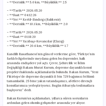
– **Derinlik:** 5.0 km, **Büyüklük:** 2.5
– **Tarih:** 2026.05.20
– **Saat:** 04:12:26
– **Yer:** Kertil-Sındırgı (Balıkesir)
– **Derinlik:** 10.1 km, **Büyüklük:** 2.0
– **Tarih:** 2026.05.20
– **Saat:** 01:18:20
– **Yer:** Yazıbaşı-Kovancılar (Elazığ)
– **Derinlik:** 20.6 km, **Büyüklük:** 1.7
Kandilli Rasathanesi’nin güncel verilerine göre, Türkiye’nin
farklı bölgelerinde meydana gelen bu depremler, halk
arasında endişelere yol açtı. Çevre, Şehircilik ve İklim
Değişikliği Bakanı Murat Kurum, depreme dayanıklı konut
projeleri hakkında açıklamalarda bulundu. Bakan Kurum, “Yeni
Fikirtepe’de depreme dayanıklı 11 bin 729 bağımsız bölümü
tamamladık. 25 bine yakın vatandaşımızı, afetlere dirençli
konutlarımıza yerleştiriyoruz. Bugün itibarıyla teslimatlara
başlıyoruz” dedi.
Bakan Kurum’un açıklamaları, yıllarca süren sorunların
ardından gelen olumlu gelişmeler arasında yer alıyor.