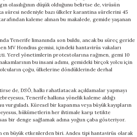
Hakkında
gın olasılığının düşük olduğunu belirtse de, virüsün
Açıklama
a süresi nedeniyle bazı ülkeler karantina sürelerini 45
için
n tarafından kaleme alınan bu makalede, gemide yaşanan
nunda Tenerife limanında son buldu, ancak bu süreç geride
eden MV Hondius gemisi, içindeki hantavirüs vakaları
çekti. Yerel yönetimlerin protestolarına rağmen, gemi 10
makamlarının bu insani adımı, gemideki birçok yolcu için
olcuların çoğu, ülkelerine döndüklerinde derhal
etirse de, DSÖ, halkı rahatlatacak açıklamalar yapmayı
reyesus, Tenerife halkına yönelik kaleme aldığı
u vurguladı. Küresel bir kapanma veya büyük kayıpların
eyesus, hükümetlerin her ihtimale karşı tetikte
ssas bir denge sağlamak adına yoğun çaba gösteriyor.
an en büyük etkenlerden biri. Andes tipi hantavirüs olarak