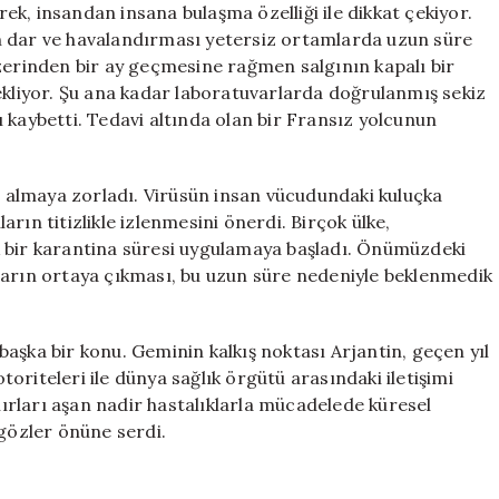
erek, insandan insana bulaşma özelliği ile dikkat çekiyor.
n dar ve havalandırması yetersiz ortamlarda uzun süre
üzerinden bir ay geçmesine rağmen salgının kapalı bir
ekliyor. Şu ana kadar laboratuvarlarda doğrulanmış sekiz
 kaybetti. Tedavi altında olan bir Fransız yolcunun
er almaya zorladı. Virüsün insan vücudundaki kuluçka
rın titizlikle izlenmesini önerdi. Birçok ülke,
k bir karantina süresi uygulamaya başladı. Önümüzdeki
ların ortaya çıkması, bu uzun süre nedeniyle beklenmedik
n başka bir konu. Geminin kalkış noktası Arjantin, geçen yıl
otoriteleri ile dünya sağlık örgütü arasındaki iletişimi
rları aşan nadir hastalıklarla mücadelede küresel
 gözler önüne serdi.