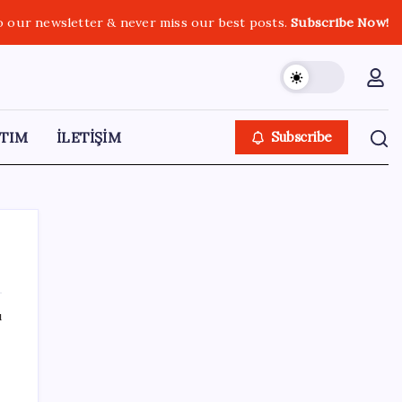
o our newsletter & never miss our best posts.
Subscribe Now!
TIM
İLETİŞİM
Subscribe
ı
SON YAZILAR
Xbox Game Pass’e ağustos ayında
eklenecek oyunlar listelendi