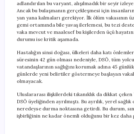
adlandırılan bu varyant, alışılmadık bir seyir izley
Ancak bu bulaşmanın gerçekleşmesi için insanları
yan yana kalmaları gerekiyor. İlk ölüm vakasının 
gemi ortamında bile yavaş ilerlemesi, bu tezi dest
vaka mevcut ve maalesef bu kişilerden üçü hayatını
durumu ise kritik aşamada.
Hastalığın sinsi doğası, ülkeleri daha katı önleml
süresinin 42 gün olması nedeniyle, DSÖ, tüm yolcula
vatandaşlarının sağlığını korumak adına 45 günlü
günlerde yeni belirtiler göstermeye başlayan vaka
olmayacak.
Uluslararası ilişkilerdeki tıkanıklık da dikkat çeke
DSÖ üyeliğinden ayrılmıştı. Bu ayrılık, yerel sağlık 
neredeyse durma noktasına getirdi. Bu durum, sını
işbirliğinin ne kadar önemli olduğunu bir kez daha