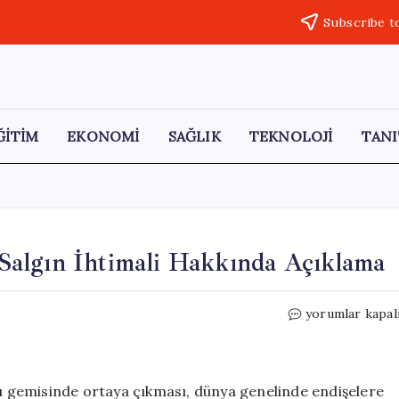
Subscribe t
ĞİTİM
EKONOMİ
SAĞLIK
TEKNOLOJİ
TANI
algın İhtimali Hakkında Açıklama
Hantavirüs
yorumlar kapal
Korkusu:
DSÖ’den
Salgın
İhtimali
 gemisinde ortaya çıkması, dünya genelinde endişelere