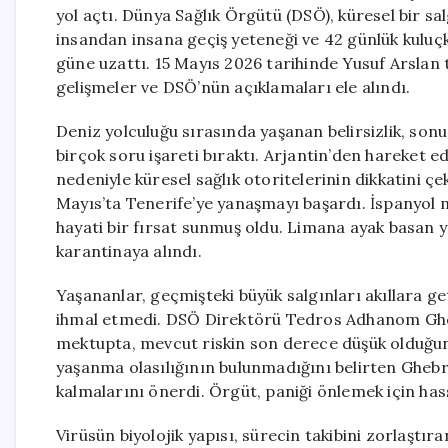
yol açtı. Dünya Sağlık Örgütü (DSÖ), küresel bir sal
insandan insana geçiş yeteneği ve 42 günlük kuluçk
güne uzattı. 15 Mayıs 2026 tarihinde Yusuf Arsla
gelişmeler ve DSÖ’nün açıklamaları ele alındı.
Deniz yolculuğu sırasında yaşanan belirsizlik, so
birçok soru işareti bıraktı. Arjantin’den hareket 
nedeniyle küresel sağlık otoritelerinin dikkatini 
Mayıs’ta Tenerife’ye yanaşmayı başardı. İspanyol 
hayati bir fırsat sunmuş oldu. Limana ayak basan y
karantinaya alındı.
Yaşananlar, geçmişteki büyük salgınları akıllara g
ihmal etmedi. DSÖ Direktörü Tedros Adhanom Gheb
mektupta, mevcut riskin son derece düşük olduğun
yaşanma olasılığının bulunmadığını belirten Ghebr
kalmalarını önerdi. Örgüt, paniği önlemek için ha
Virüsün biyolojik yapısı, sürecin takibini zorlaştır