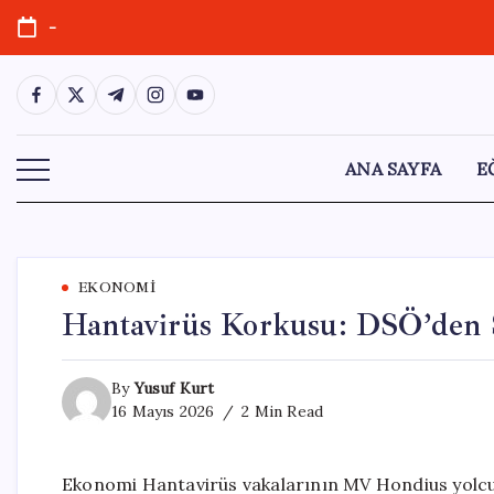
Skip
-
to
content
https://www.facebook.com/
https://twitter.com/
https://t.me/
https://www.instagram.com/
https://youtube.com/
ANA SAYFA
E
EKONOMI
Hantavirüs Korkusu: DSÖ’den S
By
Yusuf Kurt
16 Mayıs 2026
2 Min Read
Ekonomi Hantavirüs vakalarının MV Hondius yolcu