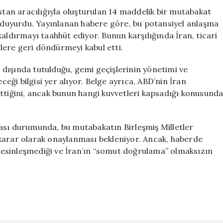
Anlaşma
istan aracılığıyla oluşturulan 14 maddelik bir mutabakat
Hakkında
nı duyurdu. Yayınlanan habere göre, bu potansiyel anlaşma
Yeni
aldırmayı taahhüt ediyor. Bunun karşılığında İran, ticari
Gelişmeler
için
elere geri döndürmeyi kabul etti.
dışında tutulduğu, gemi geçişlerinin yönetimi ve
ceği bilgisi yer alıyor. Belge ayrıca, ABD’nin İran
ettiğini, ancak bunun hangi kuvvetleri kapsadığı konusund
ası durumunda, bu mutabakatın Birleşmiş Milletler
karar olarak onaylanması bekleniyor. Ancak, haberde
esinleşmediği ve İran’ın “somut doğrulama” olmaksızın