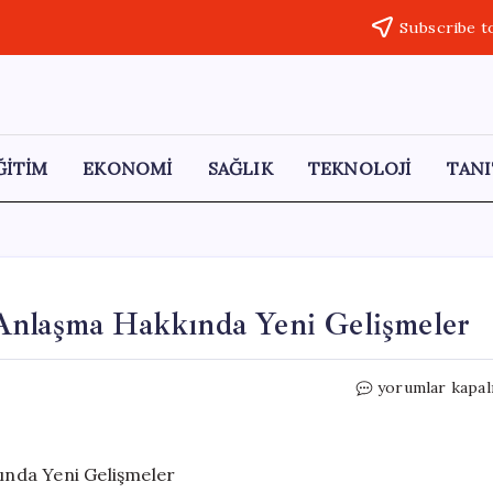
Subscribe t
ĞİTİM
EKONOMİ
SAĞLIK
TEKNOLOJİ
TANI
Anlaşma Hakkında Yeni Gelişmeler
İran
yorumlar kapal
ve
ABD
Arasındaki
Olası