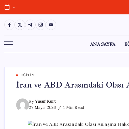
Skip
-
to
content
https://www.facebook.com/
https://twitter.com/
https://t.me/
https://www.instagram.com/
https://youtube.com/
ANA SAYFA
E
EĞITIM
İran ve ABD Arasındaki Olası 
By
Yusuf Kurt
27 Mayıs 2026
1 Min Read