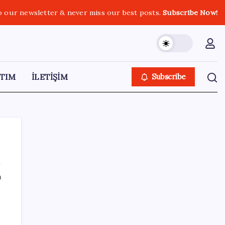
o our newsletter & never miss our best posts.
Subscribe Now!
TIM
İLETİŞİM
Subscribe
ı
SON YAZILAR
ABD, İran bağlantılı kripto para borsasına
yaptırım uyguladı