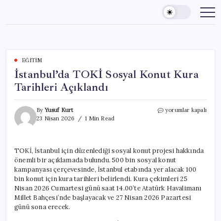
Skip
to
content
EĞITIM
İstanbul’da TOKİ Sosyal Konut Kura
Tarihleri Açıklandı
İstanbul’da
By
Yusuf Kurt
yorumlar kapalı
TOKİ
23 Nisan 2026
1 Min Read
Sosyal
Konut
Kura
TOKİ, İstanbul için düzenlediği sosyal konut projesi hakkında
Tarihleri
önemli bir açıklamada bulundu. 500 bin sosyal konut
Açıklandı
için
kampanyası çerçevesinde, İstanbul etabında yer alacak 100
bin konut için kura tarihleri belirlendi. Kura çekimleri 25
Nisan 2026 Cumartesi günü saat 14.00’te Atatürk Havalimanı
Millet Bahçesi’nde başlayacak ve 27 Nisan 2026 Pazartesi
günü sona erecek.