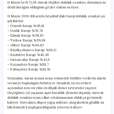
11 Mayıs’ta %72,05 olarak ölçülen doluluk oranları, durumun ne
denli durağan olduğunu gözler önüne seriyor.
11 Mayıs 2026 itibarıyla İstanbul’daki baraj doluluk oranları şu
şekildedir:
– Ömerli Barajı: %95,81
– Darlık Barajı: %91,76
– Elmalı Barajı: %95,83
– Terkos Barajı: %59,08
– Alibey Barajı: %66,63
– Büyükçekmece Barajı: %56,11
– Sazlıdere Barajı: %45,45
– Istrancalar Barajı: %43,5
– Kazandere Barajı: %58,7
– Pabuçdere Barajı: %58,91
Uzmanlar, nisan ayının sona ermesiyle birlikte verilerin alarm
vermeye başladığını belirtiyor. İstanbul, su rezervleri
açısından son on yılın en düşük ikinci seviyesini yaşıyor.
Geçtiğimiz yıl yaşanan aşırı kuraklık dönemi dışında, mevcut
doluluk oranları uzun yıllar ortalamasının oldukça gerisinde
kalıyor. Havzalara düşen yağış miktarı, megakentin günlük su
tüketimiyle karşılaştırıldığında yetersiz kalıyor.