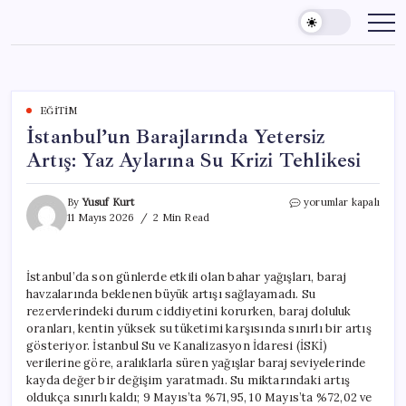
Skip
to
content
EĞITIM
İstanbul’un Barajlarında Yetersiz
Artış: Yaz Aylarına Su Krizi Tehlikesi
İstanbul’un
By
Yusuf Kurt
yorumlar kapalı
Barajlarında
11 Mayıs 2026
2 Min Read
Yetersiz
Artış:
Yaz
İstanbul’da son günlerde etkili olan bahar yağışları, baraj
Aylarına
havzalarında beklenen büyük artışı sağlayamadı. Su
Su
Krizi
rezervlerindeki durum ciddiyetini korurken, baraj doluluk
Tehlikesi
oranları, kentin yüksek su tüketimi karşısında sınırlı bir artış
için
gösteriyor. İstanbul Su ve Kanalizasyon İdaresi (İSKİ)
verilerine göre, aralıklarla süren yağışlar baraj seviyelerinde
kayda değer bir değişim yaratmadı. Su miktarındaki artış
oldukça sınırlı kaldı; 9 Mayıs’ta %71,95, 10 Mayıs’ta %72,02 ve