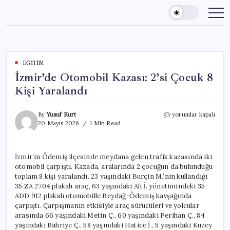
Skip
to
content
EĞITIM
İzmir’de Otomobil Kazası: 2’si Çocuk 8
Kişi Yaralandı
İzmir’de
By
Yusuf Kurt
yorumlar kapalı
Otomobil
20 Mayıs 2026
1 Min Read
Kazası:
2’si
Çocuk
İzmir’in Ödemiş ilçesinde meydana gelen trafik kazasında iki
8
otomobil çarpıştı. Kazada, aralarında 2 çocuğun da bulunduğu
Kişi
Yaralandı
toplam 8 kişi yaralandı. 23 yaşındaki Burçin M.’nin kullandığı
için
35 ZA 2704 plakalı araç, 63 yaşındaki Ali İ. yönetimindeki 35
ADD 912 plakalı otomobille Beydağ-Ödemiş kavşağında
çarpıştı. Çarpışmanın etkisiyle araç sürücüleri ve yolcular
arasında 66 yaşındaki Metin Ç., 60 yaşındaki Perihan Ç., 84
yaşındaki Bahriye Ç., 58 yaşındaki Hatice İ., 5 yaşındaki Kuzey