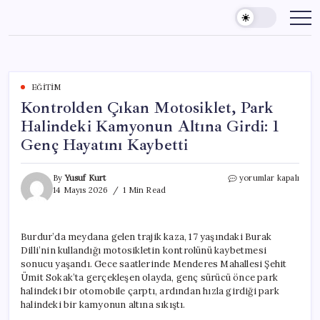
Skip
to
content
EĞITIM
Kontrolden Çıkan Motosiklet, Park
Halindeki Kamyonun Altına Girdi: 1
Genç Hayatını Kaybetti
Kontrolden
By
Yusuf Kurt
yorumlar kapalı
Çıkan
14 Mayıs 2026
1 Min Read
Motosiklet,
Park
Halindeki
Burdur’da meydana gelen trajik kaza, 17 yaşındaki Burak
Kamyonun
Dilli’nin kullandığı motosikletin kontrolünü kaybetmesi
Altına
Girdi:
sonucu yaşandı. Gece saatlerinde Menderes Mahallesi Şehit
1
Ümit Sokak’ta gerçekleşen olayda, genç sürücü önce park
Genç
halindeki bir otomobile çarptı, ardından hızla girdiği park
Hayatını
halindeki bir kamyonun altına sıkıştı.
Kaybetti