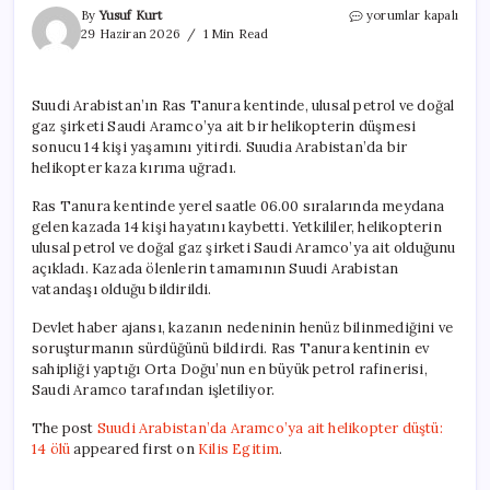
Suudi
By
Yusuf Kurt
yorumlar kapalı
Arabistan’da
29 Haziran 2026
1 Min Read
Aramco’ya
ait
helikopter
Suudi Arabistan’ın Ras Tanura kentinde, ulusal petrol ve doğal
düştü:
gaz şirketi Saudi Aramco’ya ait bir helikopterin düşmesi
14
ölü
sonucu 14 kişi yaşamını yitirdi. Suudia Arabistan’da bir
için
helikopter kaza kırıma uğradı.
Ras Tanura kentinde yerel saatle 06.00 sıralarında meydana
gelen kazada 14 kişi hayatını kaybetti. Yetkililer, helikopterin
ulusal petrol ve doğal gaz şirketi Saudi Aramco’ya ait olduğunu
açıkladı. Kazada ölenlerin tamamının Suudi Arabistan
vatandaşı olduğu bildirildi.
Devlet haber ajansı, kazanın nedeninin henüz bilinmediğini ve
soruşturmanın sürdüğünü bildirdi. Ras Tanura kentinin ev
sahipliği yaptığı Orta Doğu’nun en büyük petrol rafinerisi,
Saudi Aramco tarafından işletiliyor.
The post
Suudi Arabistan’da Aramco’ya ait helikopter düştü:
14 ölü
appeared first on
Kilis Egitim
.