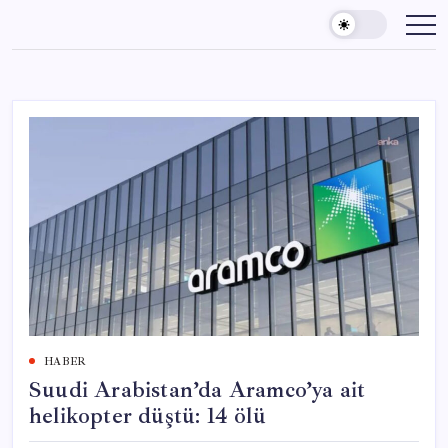
Skip
to
content
HABER
Suudi Arabistan’da Aramco’ya ait
helikopter düştü: 14 ölü