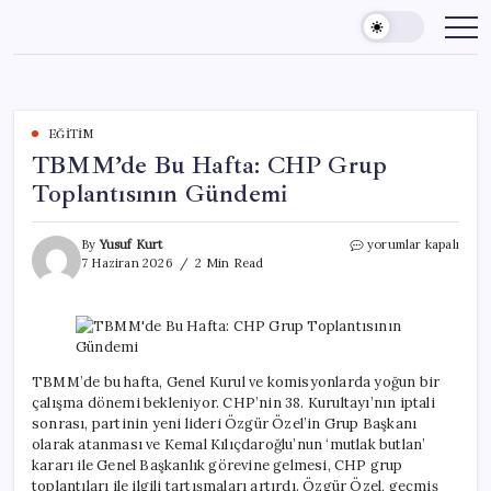
Skip
to
content
EĞITIM
TBMM’de Bu Hafta: CHP Grup
Toplantısının Gündemi
TBMM’de
By
Yusuf Kurt
yorumlar kapalı
Bu
7 Haziran 2026
2 Min Read
Hafta:
CHP
Grup
Toplantısının
Gündemi
için
TBMM’de bu hafta, Genel Kurul ve komisyonlarda yoğun bir
çalışma dönemi bekleniyor. CHP’nin 38. Kurultayı’nın iptali
sonrası, partinin yeni lideri Özgür Özel’in Grup Başkanı
olarak atanması ve Kemal Kılıçdaroğlu’nun ‘mutlak butlan’
kararı ile Genel Başkanlık görevine gelmesi, CHP grup
toplantıları ile ilgili tartışmaları artırdı. Özgür Özel, geçmiş