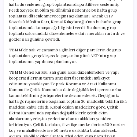
hafta düzenlenen grup toplantısında partililere seslenmiş,
Ferdi Zeyrek’in ölüm yıl dönümü nedeniyle bu hafta grup
toplantısı düzenlenmeyeceğini açıklamıştı. Ancak CHP
Sözcüsü Müslim Sarı, Kemal Kılıçdaroğlu’nun bu hafta grup
toplantısında konuşacağı bilgisini verdi. Bu durum, grup
toplantı salonundaki düzenlemelere dair merakları artırdı ve
gözler salı gününe çevrildi.
TBMM’de salı ve çarşamba günleri diğer partilerin de grup
toplantıları gerçekleşecek; çarşamba günü AKP’nin grup
toplantısının yapılması planlanıyor.
TBMM Genel Kurulu, salı günü alkol düzenlemeleri ve yapı
kooperatiflerinin tarım arazileri üzerindeki mülkiyet
edinimini yasaklayan Toprak Koruma ve Arazi Kullanımı
Kanunu ile Çeltik Kanunu’na dair değişiklikleri içeren torba
kanun teklifinin görüşmelerine devam edecek. Geçtiğimiz
hafta görüşmelerine başlanan toplam 30 maddelik teklifin ilk 5
maddesi kabul edildi. Kabul edilen maddelere göre, Çeltik
Ekimi Kanunu’nda yapılan değişikliklerle çeltik ekim
alanlarının yerleşim yerlerine olan uzaklıkları yeniden
belirleniyor. Çeltik tarlaları, il ve ilçe merkezlerine 500 metre,
köy ve mahallelerde ise 50 metre uzaklıkta bulunabilecek.
Ayrıca, alkollü içkileri üreten, ithal eden veya pazarlayan