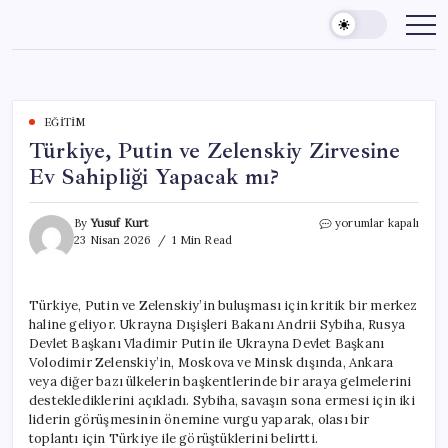
Skip
to
content
EĞITIM
Türkiye, Putin ve Zelenskiy Zirvesine
Ev Sahipliği Yapacak mı?
Türkiye,
By
Yusuf Kurt
yorumlar kapalı
Putin
23 Nisan 2026
1 Min Read
ve
Zelenskiy
Zirvesine
Türkiye, Putin ve Zelenskiy’in buluşması için kritik bir merkez
Ev
haline geliyor. Ukrayna Dışişleri Bakanı Andrii Sybiha, Rusya
Sahipliği
Yapacak
Devlet Başkanı Vladimir Putin ile Ukrayna Devlet Başkanı
mı?
Volodimir Zelenskiy’in, Moskova ve Minsk dışında, Ankara
için
veya diğer bazı ülkelerin başkentlerinde bir araya gelmelerini
desteklediklerini açıkladı. Sybiha, savaşın sona ermesi için iki
liderin görüşmesinin önemine vurgu yaparak, olası bir
toplantı için Türkiye ile görüştüklerini belirtti.