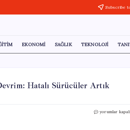
Subscribe t
ĞİTİM
EKONOMİ
SAĞLIK
TEKNOLOJİ
TANI
evrim: Hatalı Sürücüler Artık
Windows
yorumlar kapal
Güncellemeleri
İçin
Devrim: