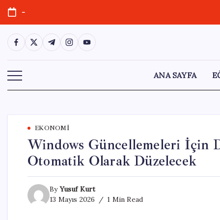
Skip
-
to
content
https://www.facebook.com/
https://twitter.com/
https://t.me/
https://www.instagram.com/
https://youtube.com/
ANA SAYFA
E
EKONOMI
Windows Güncellemeleri İçin D
Otomatik Olarak Düzelecek
By
Yusuf Kurt
13 Mayıs 2026
1 Min Read