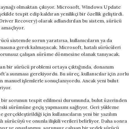
Hatalı
tı kaynağı olmaktan çıkıyor. Microsoft, Windows Update
Sürücüler
kilde tespit edip kaldıran yenilikçi bir özellik geliştirdi.
Artık
Driver Recovery) olarak adlandırılan bu sistem, sürücü
Otomatik
i amaçlıyor.
Olarak
Düzelecek
cü sistemde sorun yaratırsa, kullanıcıların ya da
için
masına gerek kalmayacak. Microsoft, hatalı sürücüleri
ve sorunsuz çalışan sürüme dönmesine olanak tanıyacak.
an bir sürücü problemi ortaya çıktığında, donanım
ft’a sunması gerekiyordu. Bu süreç, kullanıcılar için zorlu
ren manuel işlemlerle sonuçlanıyordu. Ancak yeni bulut
riyor.
da bir sorunun tespit edilmesi durumunda, bulut üzerinden
eski sürümüne geçiş yapmasını sağlıyor. Geri yükleme
erçekleştirildiği için kullanıcıların yeni bir yazılım
 sürücüyü ve onunla ilişkili verileri belirliyor. Daha sonra
iyor ve onaylanmış, sorunsuz çalışan bir yedek sürücü