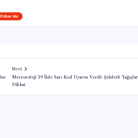
Follow Me
Next
lar
Meteoroloji 39 İlde Sarı Kod Uyarısı Verdi: Şiddetli Yağışlar
Dikkat
Office Lisans Satın Al