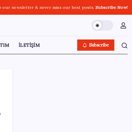
o our newsletter & never miss our best posts.
Subscribe Now!
TIM
İLETİŞİM
Subscribe
SON YAZILAR
ı
ABD, İran bağlantılı kripto para borsasına
yaptırım uyguladı