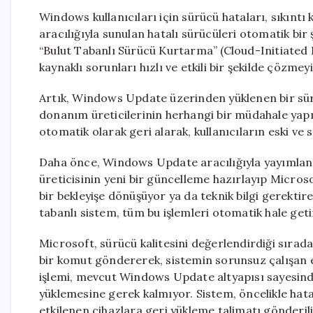
Windows kullanıcıları için sürücü hataları, sıkın
aracılığıyla sunulan hatalı sürücüleri otomatik bir şe
“Bulut Tabanlı Sürücü Kurtarma” (Cloud-Initiated 
kaynaklı sorunları hızlı ve etkili bir şekilde çözmey
Artık, Windows Update üzerinden yüklenen bir sürü
donanım üreticilerinin herhangi bir müdahale yap
otomatik olarak geri alarak, kullanıcıların eski 
Daha önce, Windows Update aracılığıyla yayımlan
üreticisinin yeni bir güncelleme hazırlayıp Microso
bir bekleyişe dönüşüyor ya da teknik bilgi gerekti
tabanlı sistem, tüm bu işlemleri otomatik hale geti
Microsoft, sürücü kalitesini değerlendirdiği sıra
bir komut göndererek, sistemin sorunsuz çalışan 
işlemi, mevcut Windows Update altyapısı sayesinde g
yüklemesine gerek kalmıyor. Sistem, öncelikle hatalı
etkilenen cihazlara geri yükleme talimatı gönderil