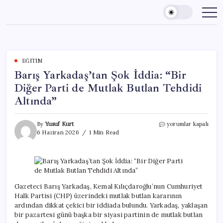
Skip
to
content
EĞITIM
Barış Yarkadaş’tan Şok İddia: “Bir
Diğer Parti de Mutlak Butlan Tehdidi
Altında”
Barış
By
Yusuf Kurt
yorumlar kapalı
Yarkadaş’tan
6 Haziran 2026
1 Min Read
Şok
İddia:
“Bir
Diğer
Parti
de
Gazeteci Barış Yarkadaş, Kemal Kılıçdaroğlu’nun Cumhuriyet
Mutlak
Halk Partisi (CHP) üzerindeki mutlak butlan kararının
Butlan
ardından dikkat çekici bir iddiada bulundu. Yarkadaş, yaklaşan
Tehdidi
bir pazartesi günü başka bir siyasi partinin de mutlak butlan
Altında”