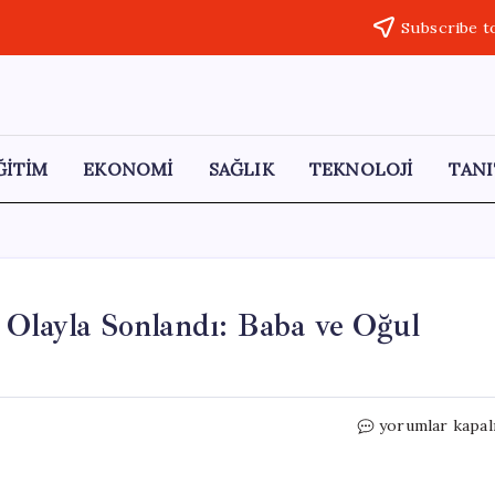
Subscribe t
ĞİTİM
EKONOMİ
SAĞLIK
TEKNOLOJİ
TANI
 Olayla Sonlandı: Baba ve Oğul
Kız
yorumlar kapal
Kaçırma
Anlaşmazlığı
Kanlı