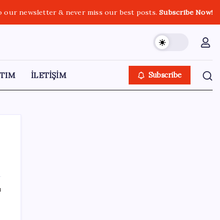
o our newsletter & never miss our best posts.
Subscribe Now!
TIM
İLETİŞİM
Subscribe
SON YAZILAR
ı
Xbox Game Pass’e ağustos ayında
eklenecek oyunlar listelendi