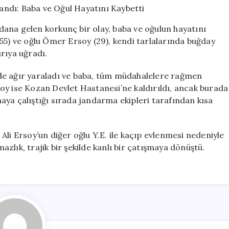
Olayla
Sonlandı:
ana gelen korkunç bir olay, baba ve oğulun hayatını
Baba
55) ve oğlu Ömer Ersoy (29), kendi tarlalarında buğday
ve
ırıya uğradı.
Oğul
Hayatını
Kaybetti
rinde ağır yaraladı ve baba, tüm müdahalelere rağmen
için
oy ise Kozan Devlet Hastanesi’ne kaldırıldı, ancak burada
aya çalıştığı sırada jandarma ekipleri tarafından kısa
n Ali Ersoy’un diğer oğlu Y.E. ile kaçıp evlenmesi nedeniyle
zlık, trajik bir şekilde kanlı bir çatışmaya dönüştü.