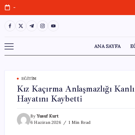
Skip
-
to
content
https://www.facebook.com/
https://twitter.com/
https://t.me/
https://www.instagram.com/
https://youtube.com/
ANA SAYFA
E
EĞITIM
Kız Kaçırma Anlaşmazlığı Kanlı
Hayatını Kaybetti
By
Yusuf Kurt
6 Haziran 2026
1 Min Read