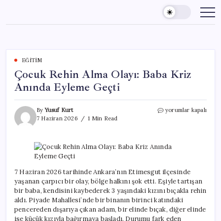
Skip
to
content
EĞITIM
Çocuk Rehin Alma Olayı: Baba Kriz
Anında Eyleme Geçti
Çocuk
By
Yusuf Kurt
yorumlar kapalı
Rehin
7 Haziran 2026
1 Min Read
Alma
Olayı:
Baba
Kriz
Anında
Eyleme
7 Haziran 2026 tarihinde Ankara’nın Etimesgut ilçesinde
Geçti
yaşanan çarpıcı bir olay, bölge halkını şok etti. Eşiyle tartışan
için
bir baba, kendisini kaybederek 3 yaşındaki kızını bıçakla rehin
aldı. Piyade Mahallesi’nde bir binanın birinci katındaki
pencereden dışarıya çıkan adam, bir elinde bıçak, diğer elinde
ise küçük kızıyla bağırmaya başladı. Durumu fark eden