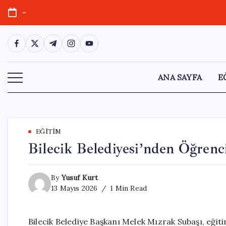
Skip
-
to
content
https://www.facebook.com/
https://twitter.com/
https://t.me/
https://www.instagram.com/
https://youtube.com/
ANA SAYFA
E
EĞITIM
Bilecik Belediyesi’nden Öğrenc
By
Yusuf Kurt
13 Mayıs 2026
1 Min Read
Bilecik Belediye Başkanı Melek Mızrak Subaşı, eğit