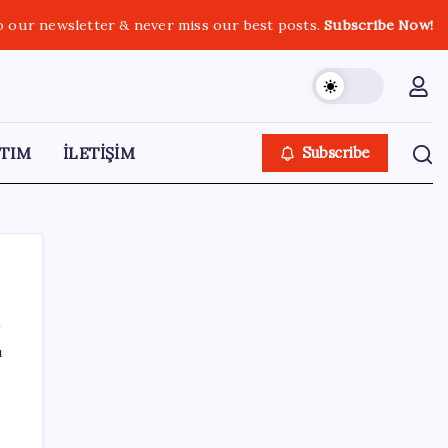
o our newsletter & never miss our best posts.
Subscribe Now!
TIM
İLETİŞİM
Subscribe
ı
SON YAZILAR
ABD, İran bağlantılı kripto para borsasına
yaptırım uyguladı