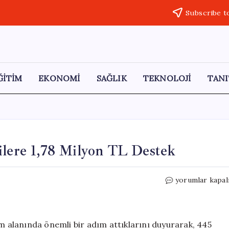
Subscribe t
ĞİTİM
EKONOMİ
SAĞLIK
TEKNOLOJİ
TANI
ilere 1,78 Milyon TL Destek
Bilecik
yorumlar kapal
Belediyesi’nden
Öğrencilere
1,78
Milyon
im alanında önemli bir adım attıklarını duyurarak, 445