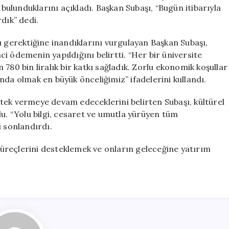
TL
ulunduklarını açıkladı. Başkan Subaşı, “Bugün itibarıyla
Destek
dık” dedi.
için
ı gerektiğine inandıklarını vurgulayan Başkan Subaşı,
i ödemenin yapıldığını belirtti. “Her bir üniversite
780 bin liralık bir katkı sağladık. Zorlu ekonomik koşullar
nda olmak en büyük önceliğimiz” ifadelerini kullandı.
tek vermeye devam edeceklerini belirten Subaşı, kültürel
du. “Yolu bilgi, cesaret ve umutla yürüyen tüm
i sonlandırdı.
 süreçlerini desteklemek ve onların geleceğine yatırım