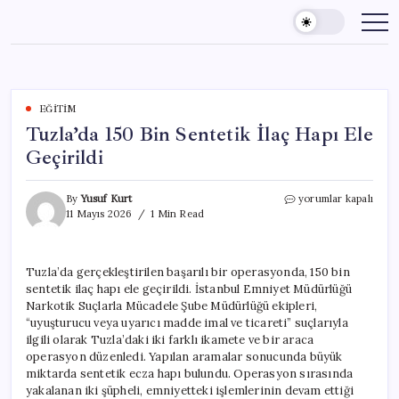
Skip
to
content
EĞITIM
Tuzla’da 150 Bin Sentetik İlaç Hapı Ele
Geçirildi
Tuzla’da
By
Yusuf Kurt
yorumlar kapalı
150
11 Mayıs 2026
1 Min Read
Bin
Sentetik
İlaç
Tuzla’da gerçekleştirilen başarılı bir operasyonda, 150 bin
Hapı
sentetik ilaç hapı ele geçirildi. İstanbul Emniyet Müdürlüğü
Ele
Geçirildi
Narkotik Suçlarla Mücadele Şube Müdürlüğü ekipleri,
için
“uyuşturucu veya uyarıcı madde imal ve ticareti” suçlarıyla
ilgili olarak Tuzla’daki iki farklı ikamete ve bir araca
operasyon düzenledi. Yapılan aramalar sonucunda büyük
miktarda sentetik ecza hapı bulundu. Operasyon sırasında
yakalanan iki şüpheli, emniyetteki işlemlerinin devam ettiği