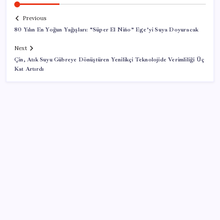
Previous
80 Yılın En Yoğun Yağışları: “Süper El Niño” Ege’yi Suya Doyuracak
Next
Çin, Atık Suyu Gübreye Dönüştüren Yenilikçi Teknolojide Verimliliği Üç
Kat Artırdı
SON YAZILAR
Yapay zekada dengeleri değiştirecek hamle Çin’den
geldi