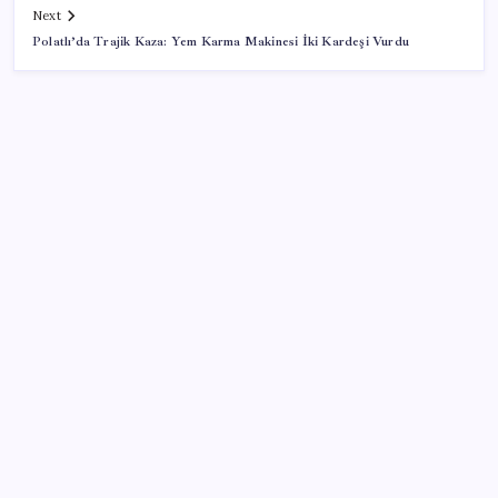
Next
Polatlı’da Trajik Kaza: Yem Karma Makinesi İki Kardeşi Vurdu
SON YAZILAR
Türkiye’nin klima haritası değişti
CHP Mut ve Silifke İlçe Başkanlıklarında toplu istifa:
YENİ Parti’ye katılma kararı aldılar
28 ilde CHP’li başkan kalmadı! YENİ Parti’ye geçen
CHP’li belediye başkanı sayısı belli oldu: ‘Ay sonu
300’ü geçecek…’