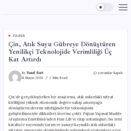
Skip
to
content
HABER
Çin, Atık Suyu Gübreye Dönüştüren
Yenilikçi Teknolojide Verimliliği Üç
Kat Artırdı
Çin,
By
Yusuf Kurt
yorumlar kapalı
Atık
11 Mayıs 2026
2 Min Read
Suyu
Gübreye
Dönüştüren
Çin’de gerçekleştirilen bir araştırma, atık sulardaki nitrat
Yenilikçi
kirliliğini yüksek ekonomik değere sahip amonyağa
Teknolojide
Verimliliği
dönüştüren devrim niteliğinde bir teknolojinin
Üç
geliştirilmesiyle dikkatleri üzerine çekti. Fujian Yapısal Madde
Kat
Araştırma Enstitüsü’nden Han Lili ve ekip arkadaşları, bu yeni
Artırdı
katalizör sayesinde tarım ve sanayi kaynaklı atık sulardaki
için
nitratın amonyağa dönüşümünde geleneksel yöntemlere göre