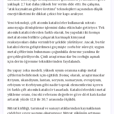
yaklaşık 2,7 kat daha yüksek bir verim elde etti. Bu çalışma,
“atık kaynaktan gübre üretimi” teknolojileri açısından düşük
enerji tüketimi ile dikkat çekici bir kapı aralıyor.
Yeni teknoloji, çift atomlu katalizörler kullanarak nitratı
amonyağa dönüştürme işlemini daha etkin hale getiriyor. Tek
atomlu katalizörlerden farklı olarak, bu yapıdaki iki komşu
metal atomu birlikte çalışarak karmaşık kimyasal
reaksiyonları daha verimli bir şekilde yürütüyor. Ancak, bu tür
katalizörlerin geliştirilmesi geçmişte zorlu bir süreçti; uygun
metal çiftlerinin bulunması çoğunlukla deneme yanılma ile
gerçekleştiriliyordu. Çinli araştırmacılar bu zorluğu aşmak
için derin öğrenme tekniklerinden faydalandı.
Bu yapay zeka modeli, yüksek uyum oranına sahip metal
çiftlerini belirlemek için eğitildi. Sonuç olarak, araştırmacılar
itriyum, skandiyum, lantan, seryum, samaryum, evropiyum,
erbiyum ve iterbiyum gibi nadir toprak elementlerini içeren
14 farklı çift atomlu katalizör tasarladı. Katalizörlerdeki metal
yükleme oranı, önceki referans değerlere göre dört katı kadar
artarak yüzde 12,8 ile 30,7 arasında ölçüldü.
Nitrat kirliliği, tarımsal ve sanayi atıklarından kaynaklanan
ciddi bir çevre sorunu oluşturuyor. Nitrat yükünün artması,