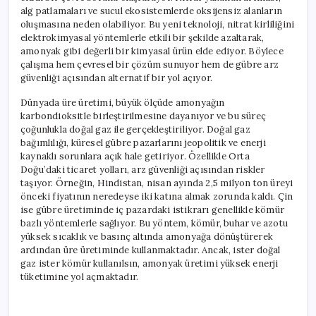
alg patlamaları ve sucul ekosistemlerde oksijensiz alanların
oluşmasına neden olabiliyor. Bu yeni teknoloji, nitrat kirliliğini
elektrokimyasal yöntemlerle etkili bir şekilde azaltarak,
amonyak gibi değerli bir kimyasal ürün elde ediyor. Böylece
çalışma hem çevresel bir çözüm sunuyor hem de gübre arz
güvenliği açısından alternatif bir yol açıyor.
Dünyada üre üretimi, büyük ölçüde amonyağın
karbondioksitle birleştirilmesine dayanıyor ve bu süreç
çoğunlukla doğal gaz ile gerçekleştiriliyor. Doğal gaz
bağımlılığı, küresel gübre pazarlarını jeopolitik ve enerji
kaynaklı sorunlara açık hale getiriyor. Özellikle Orta
Doğu’daki ticaret yolları, arz güvenliği açısından riskler
taşıyor. Örneğin, Hindistan, nisan ayında 2,5 milyon ton üreyi
önceki fiyatının neredeyse iki katına almak zorunda kaldı. Çin
ise gübre üretiminde iç pazardaki istikrarı genellikle kömür
bazlı yöntemlerle sağlıyor. Bu yöntem, kömür, buhar ve azotu
yüksek sıcaklık ve basınç altında amonyağa dönüştürerek
ardından üre üretiminde kullanmaktadır. Ancak, ister doğal
gaz ister kömür kullanılsın, amonyak üretimi yüksek enerji
tüketimine yol açmaktadır.