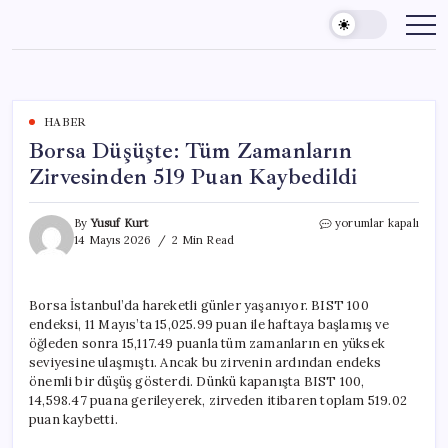
Skip
to
content
HABER
Borsa Düşüşte: Tüm Zamanların
Zirvesinden 519 Puan Kaybedildi
Borsa
By
Yusuf Kurt
yorumlar kapalı
Düşüşte:
14 Mayıs 2026
2 Min Read
Tüm
Zamanların
Zirvesinden
Borsa İstanbul’da hareketli günler yaşanıyor. BIST 100
519
endeksi, 11 Mayıs’ta 15,025.99 puan ile haftaya başlamış ve
Puan
Kaybedildi
öğleden sonra 15,117.49 puanla tüm zamanların en yüksek
için
seviyesine ulaşmıştı. Ancak bu zirvenin ardından endeks
önemli bir düşüş gösterdi. Dünkü kapanışta BIST 100,
14,598.47 puana gerileyerek, zirveden itibaren toplam 519.02
puan kaybetti.