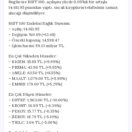
Bugün ise BIST 100, açılışını yüzde 0.09’luk bir artışla
14,611.95 puandan yaptı. Ancak kayıpların telafisinin zaman
alacağı düşünülüyor.
BIST 100 Endeksi Sağlık Durumu:
– Açılış: 14,611.95
– Değişim: %0.09 (+13.48)
– Önceki kapanış: 14,598.47
– İşlem hacmi: 59.13 milyar TL
En Çok Yükselen Hisseler:
– BIGEN: 35.88 TL (+9.99%)
– PRZMA: 43.96 TL (+9.95%)
– ANELE: 63.50 TL (+8.55%)
– MAALT: 1,079.00 TL (+5.99%)
– EMNIS: 179.00 TL (+5.29%)
En Çok Düşen Hisseler:
– DSTKF: 1,963.00 TL (-10.00%)
– KRONT: 16.99 TL (-6.39%)
– PEKGY: 15.77 TL (-6.35%)
– ZERGY: 18.79 TL (-5.10%)
– TRILC: 3.04 TL (-5.00%)