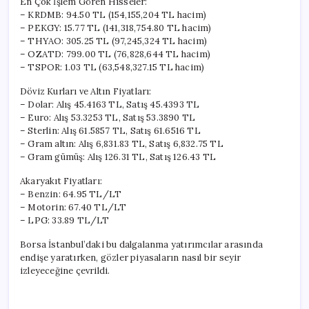
En Çok İşlem Gören Hisseler:
– KRDMB: 94.50 TL (154,155,204 TL hacim)
– PEKGY: 15.77 TL (141,318,754.80 TL hacim)
– THYAO: 305.25 TL (97,245,324 TL hacim)
– OZATD: 799.00 TL (76,828,644 TL hacim)
– TSPOR: 1.03 TL (63,548,327.15 TL hacim)
Döviz Kurları ve Altın Fiyatları:
– Dolar: Alış 45.4163 TL, Satış 45.4393 TL
– Euro: Alış 53.3253 TL, Satış 53.3890 TL
– Sterlin: Alış 61.5857 TL, Satış 61.6516 TL
– Gram altın: Alış 6,831.83 TL, Satış 6,832.75 TL
– Gram gümüş: Alış 126.31 TL, Satış 126.43 TL
Akaryakıt Fiyatları:
– Benzin: 64.95 TL/LT
– Motorin: 67.40 TL/LT
– LPG: 33.89 TL/LT
Borsa İstanbul’daki bu dalgalanma yatırımcılar arasında
endişe yaratırken, gözler piyasaların nasıl bir seyir
izleyeceğine çevrildi.