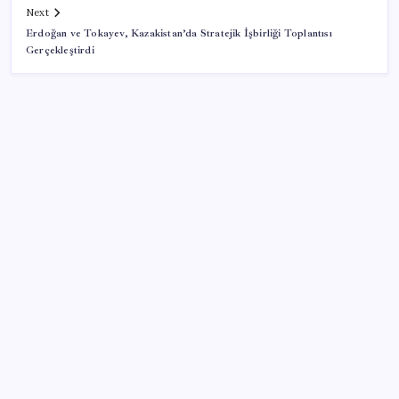
Next
Erdoğan ve Tokayev, Kazakistan’da Stratejik İşbirliği Toplantısı
Gerçekleştirdi
SON YAZILAR
Xbox Game Pass’e ağustos ayında eklenecek oyunlar
listelendi
Snapdragon 8 Elite Gen 5 V-Series Oyuncular İçin
Tanıtıldı
iPhone 18e ile RAM Kapasitesi Artacak