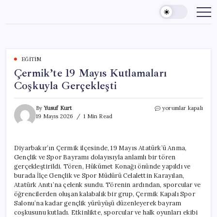
Skip
to
content
EĞITIM
Çermik’te 19 Mayıs Kutlamaları
Coşkuyla Gerçekleşti
Çermik’te
By
Yusuf Kurt
yorumlar kapalı
19
19 Mayıs 2026
1 Min Read
Mayıs
Kutlamaları
Coşkuyla
Diyarbakır’ın Çermik ilçesinde, 19 Mayıs Atatürk’ü Anma,
Gerçekleşti
Gençlik ve Spor Bayramı dolayısıyla anlamlı bir tören
için
gerçekleştirildi. Tören, Hükümet Konağı önünde yapıldı ve
burada İlçe Gençlik ve Spor Müdürü Celalettin Karayılan,
Atatürk Anıtı’na çelenk sundu. Törenin ardından, sporcular ve
öğrencilerden oluşan kalabalık bir grup, Çermik Kapalı Spor
Salonu’na kadar gençlik yürüyüşü düzenleyerek bayram
coşkusunu kutladı. Etkinlikte, sporcular ve halk oyunları ekibi