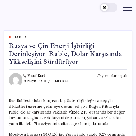
Skip
to
content
HABER
Rusya ve Çin Enerji İşbirliği
Derinleşiyor: Ruble, Dolar Karşısında
Yükselişini Sürdürüyor
Rusya
By
Yusuf Kurt
yorumlar kapalı
ve
19 Mayıs 2026
1 Min Read
Çin
Enerji
İşbirliği
Rus Rublesi, dolar karşısında gösterdiği değer artışıyla
Derinleşiyor:
dikkatleri üzerine çekmeye devam ediyor. Bugün itibarıyla
Ruble,
Dolar
ruble, dolar karşısında yaklaşık yüzde 2,19 oranında bir değer
Karşısında
kazanımı sağladı ve dolar/ruble paritesi, Şubat 2023’ten bu
Yükselişini
yana ilk defa 71 seviyesinin altına gerilemiş durumda.
Sürdürüyor
için
Moskova Borsası (MOEX) ise gün içinde yüzde 0,27 oranında