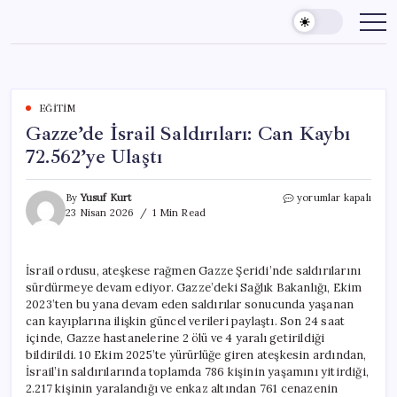
Skip
to
content
EĞITIM
Gazze’de İsrail Saldırıları: Can Kaybı
72.562’ye Ulaştı
Gazze’de
By
Yusuf Kurt
yorumlar kapalı
İsrail
23 Nisan 2026
1 Min Read
Saldırıları:
Can
Kaybı
İsrail ordusu, ateşkese rağmen Gazze Şeridi’nde saldırılarını
72.562’ye
sürdürmeye devam ediyor. Gazze’deki Sağlık Bakanlığı, Ekim
Ulaştı
için
2023’ten bu yana devam eden saldırılar sonucunda yaşanan
can kayıplarına ilişkin güncel verileri paylaştı. Son 24 saat
içinde, Gazze hastanelerine 2 ölü ve 4 yaralı getirildiği
bildirildi. 10 Ekim 2025’te yürürlüğe giren ateşkesin ardından,
İsrail’in saldırılarında toplamda 786 kişinin yaşamını yitirdiği,
2.217 kişinin yaralandığı ve enkaz altından 761 cenazenin