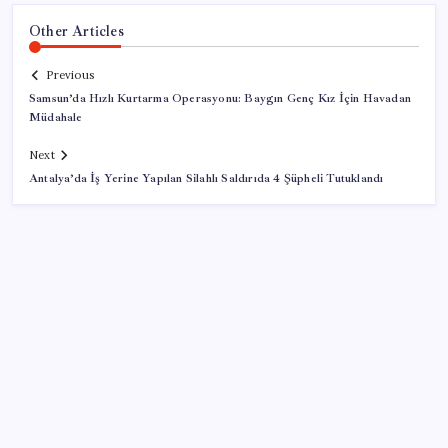
Other Articles
Previous
Samsun’da Hızlı Kurtarma Operasyonu: Baygın Genç Kız İçin Havadan
Müdahale
Next
Antalya’da İş Yerine Yapılan Silahlı Saldırıda 4 Şüpheli Tutuklandı
SON YAZILAR
Xbox Game Pass’e ağustos ayında eklenecek oyunlar