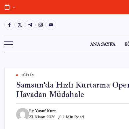
Skip
-
to
content
https://www.facebook.com/
https://twitter.com/
https://t.me/
https://www.instagram.com/
https://youtube.com/
ANA SAYFA
E
EĞITIM
Samsun’da Hızlı Kurtarma Oper
Havadan Müdahale
By
Yusuf Kurt
23 Nisan 2026
1 Min Read