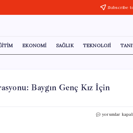
Subscribe t
ĞİTİM
EKONOMİ
SAĞLIK
TEKNOLOJİ
TANI
asyonu: Baygın Genç Kız İçin
Samsun’da
yorumlar kapal
Hızlı
Kurtarma
Operasyonu: