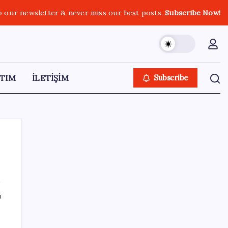
o our newsletter & never miss our best posts.
Subscribe Now!
TIM
İLETİŞİM
Subscribe
SON YAZILAR
ı
ABD, İran bağlantılı kripto para borsasına
yaptırım uyguladı