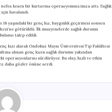
Baygın
i nefes kesen bir kurtarma operasyonuna imza attı. Sağlık
Genç
 için havalandı.
Kız
İçin
n 18 yaşındaki bir genç kız, baygınlık geçirmesi sonucu
Havadan
erkezi’ne götürüldü. İlk muayenelerde sağlık durumu
Müdahale
ulansı talep edildi.
için
enç kızı alarak Ondokuz Mayıs Üniversitesi Tıp Fakültesi
altına alınan genç kızın sağlık durumu yakından
ki operasyonlarını sürdürüyor. Bu olay, hızlı ve etkin
kez daha gözler önüne serdi.