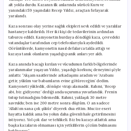
alt yolda durdu. Kazanın ilk anlarında sürücü Kuru ve
yanındaki 59 yaşındaki Recep Yıldız, araçtan fırlayarak
yaralandı.
Kaza sonrası olay yerine sağlık ekipleri sevk edildi ve yaralılar
hastaneye kaldırıldı. Her iki kişi de tedavilerinin ardından
taburcu edildi. Kamyonetin hurdaya döndüğü kaza, çevredeki
vatandaşlar tarafından cep telefonlarıyla kaydedildi.
Görüntülerde, kamyonetin nasıl defalarca takla attığı ve
kazaya tanık olanların yaşadığı panik anları yer aldı.
Kaza anında bacağı kırılan ve vücudunun farklı bölgelerinde
yaralanmalar yaşayan Yıldız, yaşadığı korkunç deneyimi şöyle
anlattı: “Akşam saatlerinde arkadaşımı aradım ve ‘Arabanı
getir, yüküm var babamların evine götüreceğim’ dedim.
Kamyoneti yükledik, dönüşte virajı alamadık. Rahmi, ‘Recep
abi, biz gidiyoruz’ dediği anda uçuruma yuvarlandık. Frenin
tutup tutmadığını bilemedik. Rahmi, yaklaşık 30 metre
savruldu; ben ise 200 metre sonra düştüm. O an sadece
‘Allah’ım sana çok şükür’ diyerek dua ettim. Mucize eseri
hayatta kaldık ama bu yolun daha güvenli hale getirilmesini
istiyoruz. Yol çok dar ve tehlikeli. Biz bu kazayı atlattık ama
başka kazaların olmaması için yetkililerin çözüm bulmasını
bekliyoruz.”