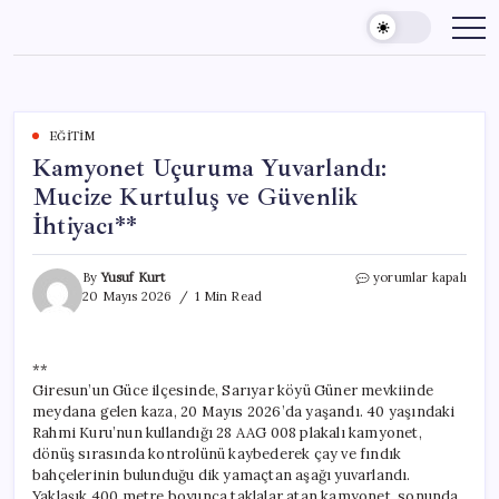
Skip
to
content
EĞITIM
Kamyonet Uçuruma Yuvarlandı:
Mucize Kurtuluş ve Güvenlik
İhtiyacı**
Kamyonet
By
Yusuf Kurt
yorumlar kapalı
Uçuruma
20 Mayıs 2026
1 Min Read
Yuvarlandı:
Mucize
Kurtuluş
**
ve
Giresun’un Güce ilçesinde, Sarıyar köyü Güner mevkiinde
Güvenlik
İhtiyacı**
meydana gelen kaza, 20 Mayıs 2026’da yaşandı. 40 yaşındaki
için
Rahmi Kuru’nun kullandığı 28 AAG 008 plakalı kamyonet,
dönüş sırasında kontrolünü kaybederek çay ve fındık
bahçelerinin bulunduğu dik yamaçtan aşağı yuvarlandı.
Yaklaşık 400 metre boyunca taklalar atan kamyonet, sonunda