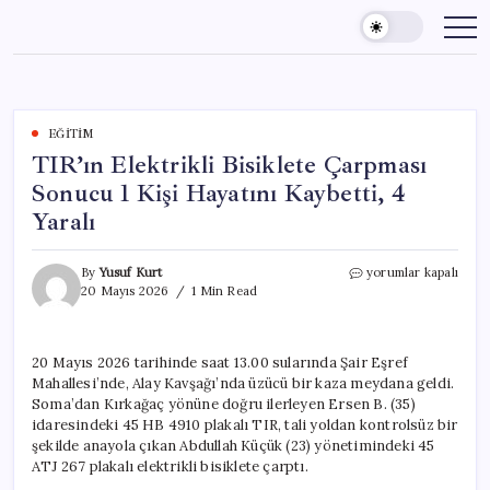
Skip
to
content
EĞITIM
TIR’ın Elektrikli Bisiklete Çarpması
Sonucu 1 Kişi Hayatını Kaybetti, 4
Yaralı
TIR’ın
By
Yusuf Kurt
yorumlar kapalı
Elektrikli
20 Mayıs 2026
1 Min Read
Bisiklete
Çarpması
Sonucu
20 Mayıs 2026 tarihinde saat 13.00 sularında Şair Eşref
1
Mahallesi’nde, Alay Kavşağı’nda üzücü bir kaza meydana geldi.
Kişi
Hayatını
Soma’dan Kırkağaç yönüne doğru ilerleyen Ersen B. (35)
Kaybetti,
idaresindeki 45 HB 4910 plakalı TIR, tali yoldan kontrolsüz bir
4
şekilde anayola çıkan Abdullah Küçük (23) yönetimindeki 45
Yaralı
ATJ 267 plakalı elektrikli bisiklete çarptı.
için